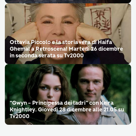
Ottavia Piccolo e la storia vera di Haifa
Ghemal a Retroscena! Martedì 26 dicembre
in seconda serata su Tv2000
“Gwyn – Principessa dei ladri” con Keira
Knightley. Giovedì 28 dicembre alle 21.05 su
Tv2000