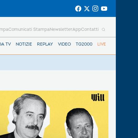
ampa
Comunicati Stampa
Newsletter
App
Contatti
DA TV
NOTIZIE
REPLAY
VIDEO
TG2000
LIVE