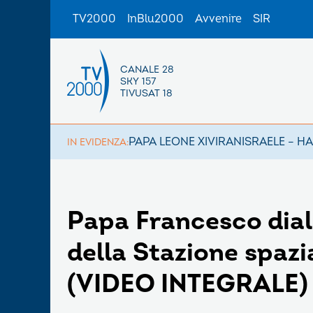
TV2000
InBlu2000
Avvenire
SIR
CANALE 28
SKY 157
TIVUSAT 18
PAPA LEONE XIV
IRAN
ISRAELE – H
IN EVIDENZA:
Papa Francesco dial
della Stazione spazi
(VIDEO INTEGRALE)