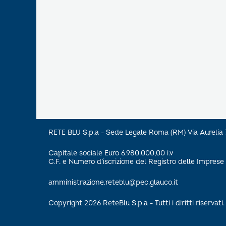
RETE BLU S.p.a - Sede Legale Roma (RM) Via Aureli
Capitale sociale Euro 6.980.000,00 i.v
C.F. e Numero d’iscrizione del Registro delle Impre
amministrazione.reteblu@pec.glauco.it
Copyright 2026 ReteBlu S.p.a - Tutti i diritti riservati.