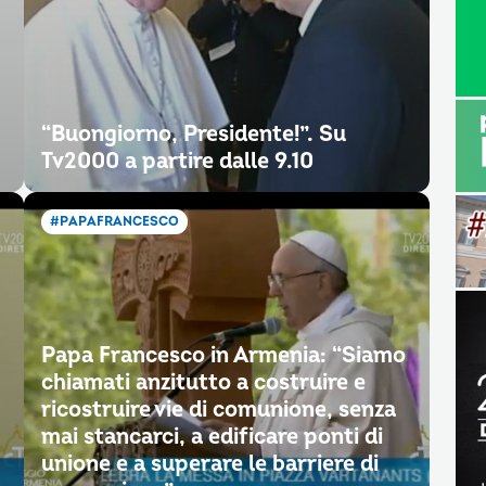
“Buongiorno, Presidente!”. Su
Tv2000 a partire dalle 9.10
#PAPAFRANCESCO
Papa Francesco in Armenia: “Siamo
chiamati anzitutto a costruire e
ricostruire vie di comunione, senza
mai stancarci, a edificare ponti di
unione e a superare le barriere di