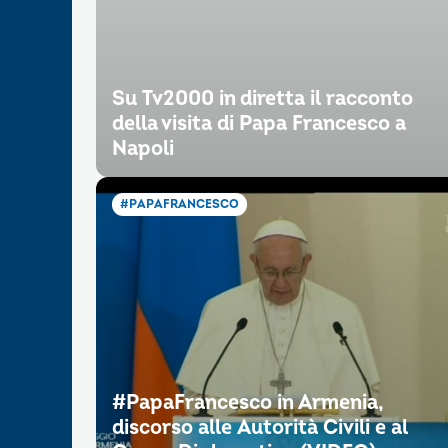
Su Tv2000 in diretta il racconto
della visita di Papa Francesco a
Napoli
#PAPAFRANCESCO
#PapaFrancesco in Armenia,
discorso alle Autorità Civili e al