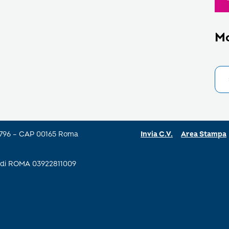
M
a 796 – CAP 00165 Roma
Invia C.V.
Area Stampa
se di ROMA 03922811009