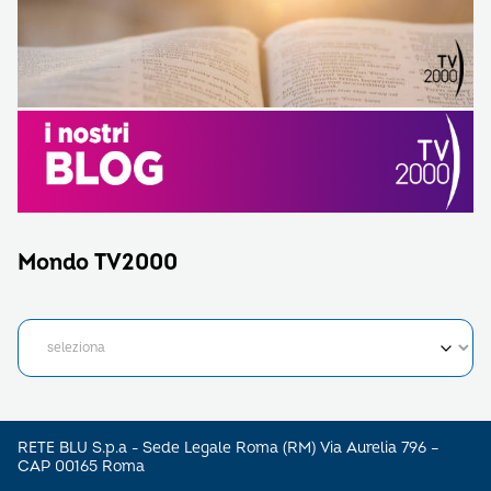
Mondo TV2000
RETE BLU S.p.a - Sede Legale Roma (RM) Via Aurelia 796 –
CAP 00165 Roma