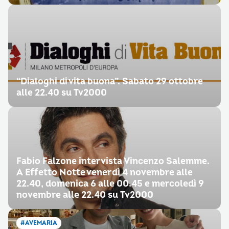
“Dialoghi di vita buona”. Sabato 29 ottobre
alle 22.40 su Tv2000
Fabio Falzone intervista Vincenzo Salemme.
A Effetto Notte venerdì 4 novembre alle
22.40, domenica 6 alle 00.45 e mercoledì 9
novembre alle 22.40 su Tv2000
#AVEMARIA