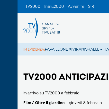
TV2000
InBlu2000
Avvenire
SIR
CANALE 28
SKY 157
TIVUSAT 18
PAPA LEONE XIV
IRAN
ISRAELE – H
IN EVIDENZA:
TV2000 ANTICIPAZ
In arrivo su TV2000 a febbraio:
Film / Oltre il giardino
– giovedì 8 febbraio