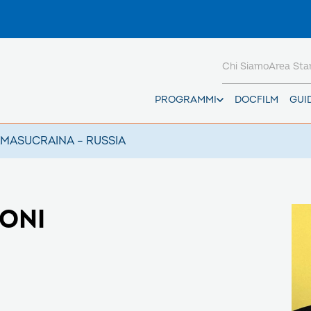
Chi Siamo
Area St
PROGRAMMI
DOCFILM
GUI
AMAS
UCRAINA – RUSSIA
IONI