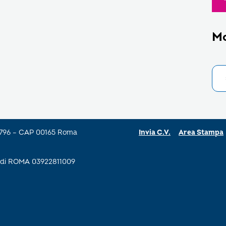
M
a 796 – CAP 00165 Roma
Invia C.V.
Area Stampa
se di ROMA 03922811009