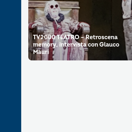
TV2000 TEATRO – Retroscena
memory, intervista con Glauco
Mauri