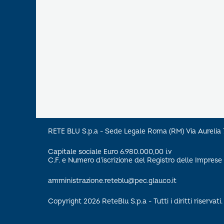
RETE BLU S.p.a - Sede Legale Roma (RM) Via Aureli
Capitale sociale Euro 6.980.000,00 i.v
C.F. e Numero d’iscrizione del Registro delle Impre
amministrazione.reteblu@pec.glauco.it
Copyright 2026 ReteBlu S.p.a - Tutti i diritti riservati.