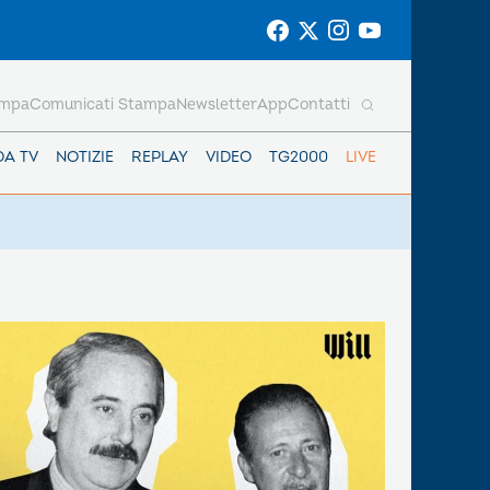
ampa
Comunicati Stampa
Newsletter
App
Contatti
DA TV
NOTIZIE
REPLAY
VIDEO
TG2000
LIVE