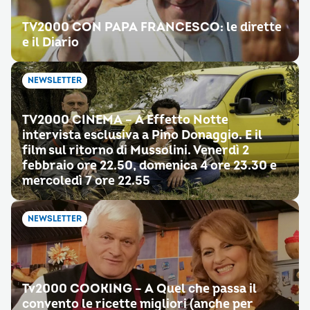
TV2000 CON PAPA FRANCESCO: le dirette
e il Diario
NEWSLETTER
TV2000 CINEMA – A Effetto Notte
intervista esclusiva a Pino Donaggio. E il
film sul ritorno di Mussolini. Venerdì 2
febbraio ore 22.50, domenica 4 ore 23.30 e
mercoledì 7 ore 22.55
NEWSLETTER
Tv2000 COOKING – A Quel che passa il
convento le ricette migliori (anche per