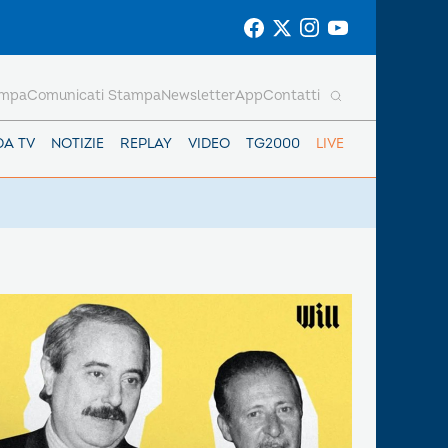
ampa
Comunicati Stampa
Newsletter
App
Contatti
DA TV
NOTIZIE
REPLAY
VIDEO
TG2000
LIVE