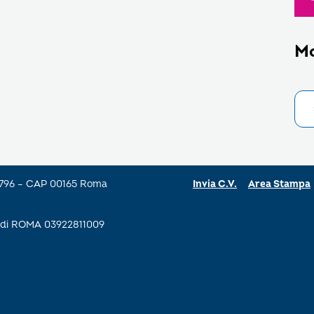
M
a 796 – CAP 00165 Roma
Invia C.V.
Area Stampa
se di ROMA 03922811009