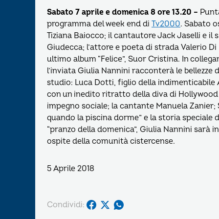
Sabato 7 aprile e domenica 8 ore 13.20 –
Punta
programma del week end di
Tv2000
. Sabato os
Tiziana Baiocco; il cantautore Jack Jaselli e il
Giudecca; l’attore e poeta di strada Valerio Di
ultimo album “Felice”, Suor Cristina. In collega
l’inviata Giulia Nannini racconterà le bellezze
studio: Luca Dotti, figlio della indimenticabil
con un inedito ritratto della diva di Hollywood 
impegno sociale; la cantante Manuela Zanier; S
quando la piscina dorme” e la storia speciale di 
“pranzo della domenica”, Giulia Nannini sarà in
ospite della comunità cistercense.
5 Aprile 2018
Condividi: