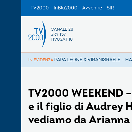
TV2000
InBlu2000
Avvenire
SIR
CANALE 28
SKY 157
TIVUSAT 18
PAPA LEONE XIV
IRAN
ISRAELE – H
IN EVIDENZA:
TV2000 WEEKEND – L
e il figlio di Audrey
vediamo da Arianna