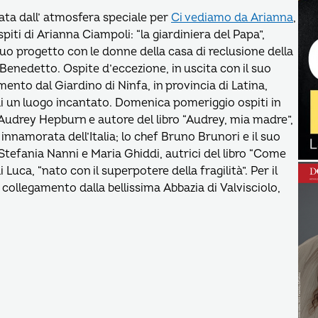
ta dall’ atmosfera speciale per
Ci vediamo da Arianna
,
piti di Arianna Ciampoli: “la giardiniera del Papa”,
 suo progetto con le donne della casa di reclusione della
 Benedetto. Ospite d’eccezione, in uscita con il suo
mento dal Giardino di Ninfa, in provincia di Latina,
 di un luogo incantato. Domenica pomeriggio ospiti in
e Audrey Hepburn e autore del libro “Audrey, mia madre”,
innamorata dell’Italia; lo chef Bruno Brunori e il suo
tefania Nanni e Maria Ghiddi, autrici del libro “Come
Luca, “nato con il superpotere della fragilità”. Per il
 collegamento dalla bellissima Abbazia di Valvisciolo,