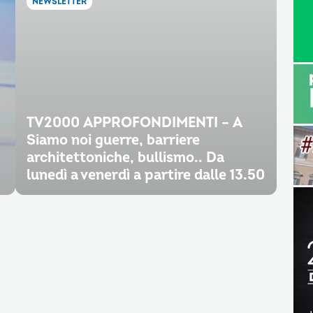
NEWSLETTER
TV2000 APPROFONDIMENTI – A
Siamo noi guerre, barriere
architettoniche, bullismo.. Da
lunedì a venerdì a partire dalle 13.50