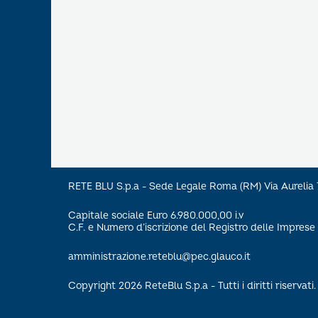
RETE BLU S.p.a - Sede Legale Roma (RM) Via Aureli
Capitale sociale Euro 6.980.000,00 i.v
C.F. e Numero d’iscrizione del Registro delle Impre
amministrazione.reteblu@pec.glauco.it
Copyright 2026 ReteBlu S.p.a - Tutti i diritti riservati.