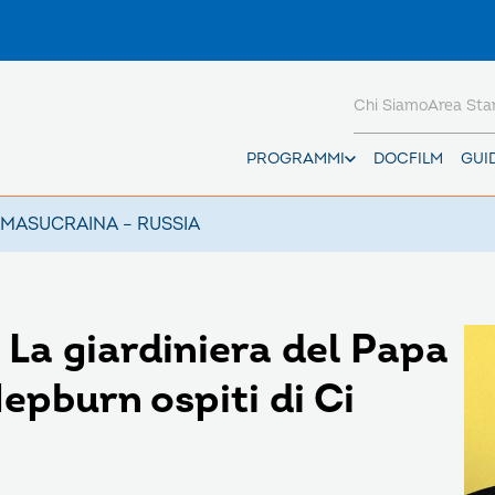
Chi Siamo
Area St
PROGRAMMI
DOCFILM
GUI
AMAS
UCRAINA – RUSSIA
a giardiniera del Papa
 Hepburn ospiti di Ci