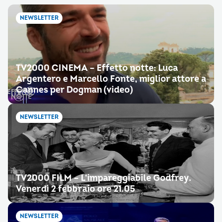
NEWSLETTER
TV2000 CINEMA – Effetto notte: Luca
Argentero e Marcello Fonte, miglior attore a
Cannes per Dogman (video)
NEWSLETTER
TV2000 FILM – L’impareggiabile Godfrey.
Venerdì 2 febbraio ore 21.05
NEWSLETTER