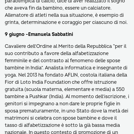
paraolimpica di calcio, dice di aver realizzato il sogno
che aveva fin da bambino, essere un calciatore.
Allenatore di atleti nella sua situazione, è esempio di
grinta, determinazione e coraggio per ciascuno di noi.
9 giugno -Emanuela Sabbatini
Cavaliere dell’Ordine al Merito della Repubblica “per il
suo contributo a favore della alfabetizzazione
femminile e del contrasto al fenomeno delle spose
bambine in India”. Analista informatica e insegnante di
yoga. Nel 2013 ha fondato AFLIN, costola italiana della
Fior di Loto India Foundation che offre istruzione
gratuita (scuola materna, elementare e media) a 550
bambine a Pushkar (India). Al momento dell’iscrizione, i
genitori si impegnano a non dare le proprie figlie in
sposa prematuramente, in uno Stato dove la metà dei
matrimoni si celebra con spose bambine e dove il
tasso di alfabetizzazione è sotto la già bassa media
nazionale. In questo contesto di promozione di un