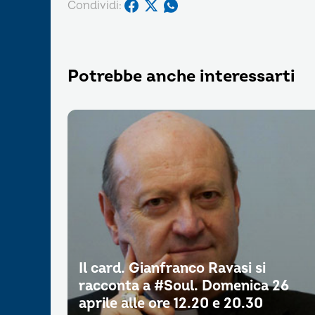
Condividi:
Potrebbe anche interessarti
Il card. Gianfranco Ravasi si
racconta a #Soul. Domenica 26
aprile alle ore 12.20 e 20.30