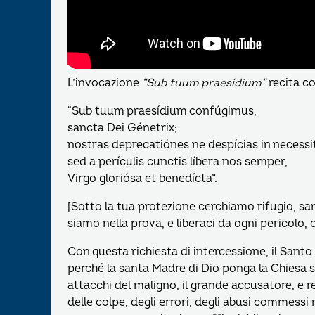
L’invocazione
“Sub tuum praesídium”
recita co
“Sub tuum praesídium confúgimus,
sancta Dei Génetrix;
nostras deprecatiónes ne despícias in necessi
sed a perículis cunctis líbera nos semper,
Virgo gloriósa et benedícta”.
[Sotto la tua protezione cerchiamo rifugio, san
siamo nella prova, e liberaci da ogni pericolo, 
Con questa richiesta di intercessione, il Santo
perché la santa Madre di Dio ponga la Chiesa s
attacchi del maligno, il grande accusatore, e
delle colpe, degli errori, degli abusi commess