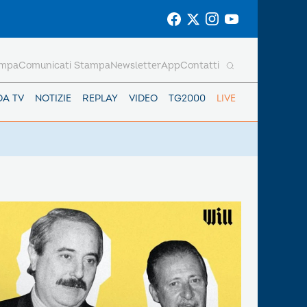
ampa
Comunicati Stampa
Newsletter
App
Contatti
DA TV
NOTIZIE
REPLAY
VIDEO
TG2000
LIVE