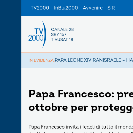
TV2000
InBlu2000
Avvenire
SIR
CANALE 28
SKY 157
TIVUSAT 18
PAPA LEONE XIV
IRAN
ISRAELE – H
IN EVIDENZA:
Papa Francesco: preg
ottobre per protegge
Papa Francesco invita i fedeli di tutto il mond