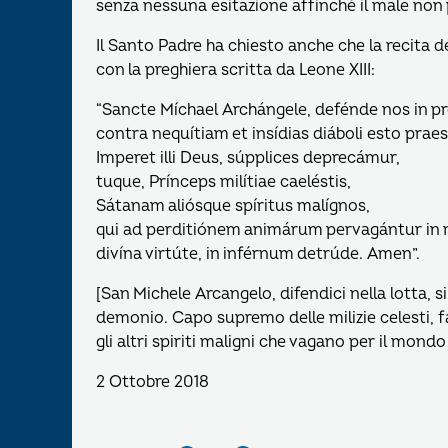
senza nessuna esitazione affinché il male non 
Il Santo Padre ha chiesto anche che la recita 
con la preghiera scritta da Leone XIII:
“Sancte Míchael Archángele, defénde nos in pr
contra nequítiam et insídias diáboli esto prae
Imperet illi Deus, súpplices deprecámur,
tuque, Prínceps milítiae caeléstis,
Sátanam aliósque spíritus malígnos,
qui ad perditiónem animárum pervagántur in
divína virtúte, in inférnum detrúde. Amen”.
[San Michele Arcangelo, difendici nella lotta, si
demonio. Capo supremo delle milizie celesti, fa
gli altri spiriti maligni che vagano per il mond
2 Ottobre 2018