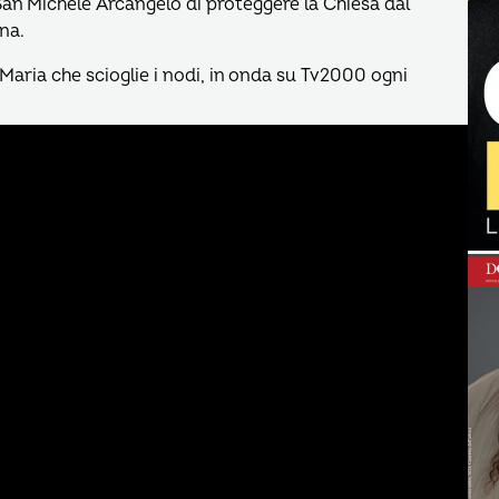
 San Michele Arcangelo di proteggere la Chiesa dal
na.
 Maria che scioglie i nodi, in onda su Tv2000 ogni