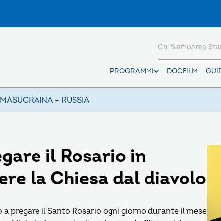
Chi Siamo
Area St
PROGRAMMI
DOCFILM
GUI
AMAS
UCRAINA – RUSSIA
are il Rosario in
re la Chiesa dal diavolo
o a pregare il Santo Rosario ogni giorno durante il mese