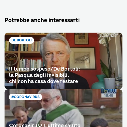
Potrebbe anche interessarti
DE BORTOLI
Il tempo sospeso/De Bortoli:
la Pasqua degli invisibili,
chi non ha casa dove restare
#CORONAVIRUS
Coronavirus/ L’ultimo saluto