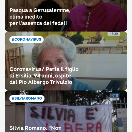
Pasqua a Gerusalemme,
clima inedito
per l’assenza dei fedeli
#CORONAVIRUS
Coronavirus/ Parla il figlio
di Ersilia, 94 anni, ospite
del Pio Albergo Trivulzio
#SILVIAROMANO
Silvia Romano: “Non