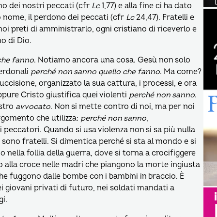
o dei nostri peccati (cfr
Lc
1,77) e alla fine ci ha dato
uo nome, il perdono dei peccati (cfr
Lc
24,47). Fratelli e
oi preti di amministrarlo, ogni cristiano di riceverlo e
o di Dio.
che fanno
. Notiamo ancora una cosa. Gesù non solo
perdonali
perché non sanno quello che fanno
. Ma come?
uccisione, organizzato la sua cattura, i processi, e ora
ppure Cristo giustifica quei violenti
perché non sanno
.
stro
avvocato
. Non si mette contro di noi, ma per noi
argomento che utilizza:
perché non sanno
,
 peccatori. Quando si usa violenza non si sa più nulla
 sono fratelli. Si dimentica perché si sta al mondo e si
nella follia della guerra, dove si torna a crocifiggere
to alla croce nelle madri che piangono la morte ingiusta
i che fuggono dalle bombe con i bambini in braccio. È
nei giovani privati di futuro, nei soldati mandati a
gi.