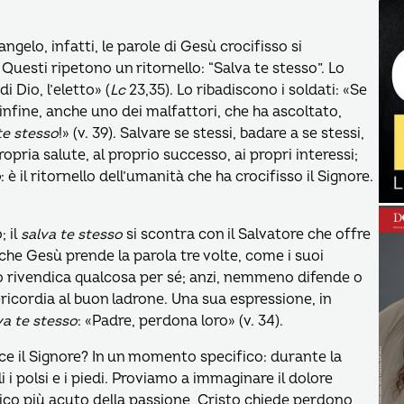
gelo, infatti, le parole di Gesù crocifisso si
Questi ripetono un ritornello: “Salva te stesso”. Lo
 di Dio, l’eletto» (
Lc
23,35). Lo ribadiscono i soldati: «Se
 E infine, anche uno dei malfattori, che ha ascoltato,
te stesso
!» (v. 39). Salvare se stessi, badare a se stessi,
ropria salute, al proprio successo, ai propri interessi;
o
: è il ritornello dell’umanità che ha crocifisso il Signore.
; il
salva te stesso
si scontra con il Salvatore che offre
che Gesù prende la parola tre volte, come i suoi
so rivendica qualcosa per sé; anzi, nemmeno difende o
sericordia al buon ladrone. Una sua espressione, in
va te stesso
: «Padre, perdona loro» (v. 34).
e il Signore? In un momento specifico: durante la
i i polsi e i piedi. Proviamo a immaginare il dolore
isico più acuto della passione, Cristo chiede perdono