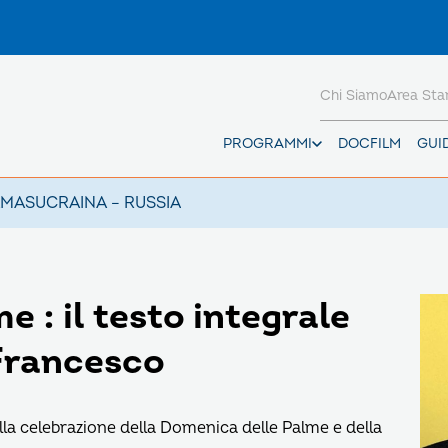
Chi Siamo
Area St
PROGRAMMI
DOCFILM
GUI
AMAS
UCRAINA – RUSSIA
 : il testo integrale
 Francesco
lla celebrazione della Domenica delle Palme e della