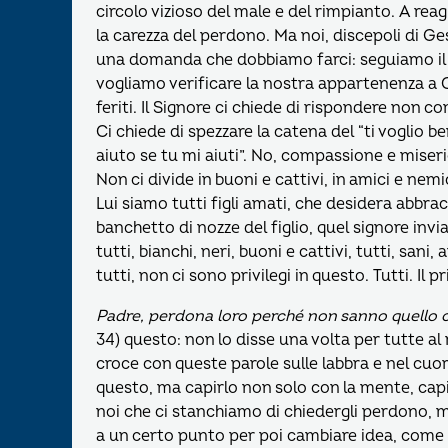
circolo vizioso del male e del rimpianto. A reagi
la carezza del perdono. Ma noi, discepoli di Ge
una domanda che dobbiamo farci: seguiamo il 
vogliamo verificare la nostra appartenenza a
feriti. Il Signore ci chiede di rispondere non 
Ci chiede di spezzare la catena del “ti voglio b
aiuto se tu mi aiuti”. No, compassione e miseri
Non ci divide in buoni e cattivi, in amici e nem
Lui siamo tutti figli amati, che desidera abbrac
banchetto di nozze del figlio, quel signore invia
tutti, bianchi, neri, buoni e cattivi, tutti, sani,
tutti, non ci sono privilegi in questo. Tutti. Il
Padre, perdona loro perché non sanno quello 
34) questo: non lo disse una volta per tutte al
croce con queste parole sulle labbra e nel cuo
questo, ma capirlo non solo con la mente, capi
noi che ci stanchiamo di chiedergli perdono, m
a un certo punto per poi cambiare idea, come s