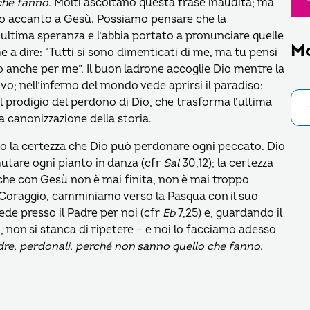
che fanno
. Molti ascoltano questa frase inaudita; ma
sso accanto a Gesù. Possiamo pensare che la
n’ultima speranza e l’abbia portato a pronunciare quelle
M
 a dire: “Tutti si sono dimenticati di me, ma tu pensi
sto anche per me”. Il buon ladrone accoglie Dio mentre la
uovo; nell’inferno del mondo vede aprirsi il paradiso:
il prodigio del perdono di Dio, che trasforma l’ultima
 canonizzazione della storia.
amo la certezza che Dio può perdonare ogni peccato. Dio
utare ogni pianto in danza (cfr
Sal
30,12); la certezza
che con Gesù non è mai finita, non è mai troppo
 Coraggio, camminiamo verso la Pasqua con il suo
de presso il Padre per noi (cfr
Eb
7,25) e, guardando il
 non si stanca di ripetere – e noi lo facciamo adesso
re, perdonali, perché non sanno quello che fanno
.