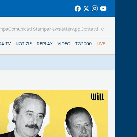
ampa
Comunicati Stampa
Newsletter
App
Contatti
DA TV
NOTIZIE
REPLAY
VIDEO
TG2000
LIVE