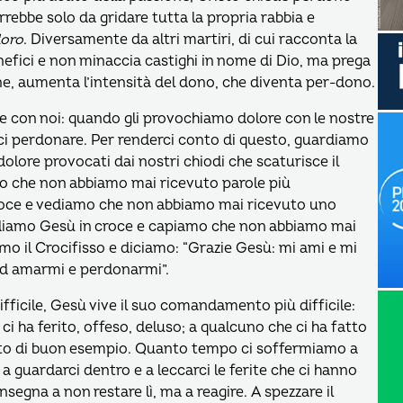
rebbe solo da gridare tutta la propria rabbia e
loro
. Diversamente da altri martiri, di cui racconta la
nefici e non minaccia castighi in nome di Dio, ma prega
ione, aumenta l’intensità del dono, che diventa per-dono.
che con noi: quando gli provochiamo dolore con le nostre
erci perdonare. Per renderci conto di questo, guardiamo
i dolore provocati dai nostri chiodi che scaturisce il
 che non abbiamo mai ricevuto parole più
oce e vediamo che non abbiamo mai ricevuto uno
diamo Gesù in croce e capiamo che non abbiamo mai
o il Crocifisso e diciamo: “Grazie Gesù: mi ami e mi
ad amarmi e perdonarmi”.
fficile, Gesù vive il suo comandamento più difficile:
i ha ferito, offeso, deluso; a qualcuno che ci ha fatto
tato di buon esempio. Quanto tempo ci soffermiamo a
 a guardarci dentro e a leccarci le ferite che ci hanno
i insegna a non restare lì, ma a reagire. A spezzare il