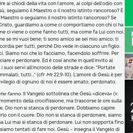
re ai chiodi della vita con l’amore, ai colpi dell’odio con
sù, seguiamo il Maestro o il nostro istinto rancoroso? È
Maestro o seguiamo il nostro istinto rancoroso? Se
 Cristo, guardiamo a come ci comportiamo con chi ci ha
come ci viene o come fanno tutti, ma come fa Lui con noi.
ene se mi vuoi bene; ti sono amico se sei mio amico; ti
cordia per tutti, perché Dio vede in ciascuno un figlio.
ici. Siamo noi che lo facciamo, facendolo soffrire. Per
ciare e perdonare. Ed è così anche in quell’invito al
 i suoi servi all’incrocio delle strade e dice: “Portate
 ammalati, tutti…” (cfr
Mt
22,9-10). L’amore di Gesù è per
 privilegio di ognuno di noi è essere amato, perdonato.
che fanno
. Il Vangelo sottolinea che Gesù «diceva» (v.
 momento della crocifissione, ma trascorse le ore sulla
re. Dio non si stanca di perdonare. Dobbiamo capire
rlo con il cuore: Dio non si stanca di perdonare, siamo
a Lui mai si stanca di perdonare. Lui non sopporta fino
iamo tentati di fare noi. Gesù – insegna il Vangelo di