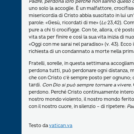
Padre, perdona loro perché non sanno quello 
uno solo la accoglie. È un malfattore, crocifi
misericordia di Cristo abbia suscitato in lui u
parole: «Gesù, ricordati di me» (
Lc
23,42). Come
pure a chi ti crocifigge. Con te, allora, c’è po
vita sta per finire e così la sua vita inizia di n
«Oggi con me sarai nel paradiso» (v. 43). Ecco 
richiesta di un condannato a morte nella prima
Fratelli, sorelle, in questa settimana accogli
perdona tutti, può perdonare ogni distanza, m
che con Cristo c’è sempre posto per ognuno; 
tardi.
Con Dio si può sempre tornare a vivere
.
perdono. Perché Cristo continuamente interce
nostro mondo violento, il nostro mondo ferito,
con il nostro cuore, in silenzio – di ripetere:
Pad
Testo da
vatican.va