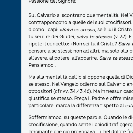
Passione del Signore:
Sul Calvario si scontrano due mentalità. Nel Van
contrappongono a quelle dei suoi crocifissori. 
dicono i capi: «
Salvi se stesso
, se è lui il Cristo
tu sei il re dei Giudei,
salva te stesso
» (v. 37).
ripete il concetto: «Non sei tu il Cristo?
Salva 
pensare a se stessi; non ad altri, ma solo alla p
all’avere, al potere, all’apparire.
Salva te stess
Pensiamoci.
Ma alla mentalità dell’io si oppone quella di Dio
se stesso. Nel Vangelo odierno sul Calvario an
oppositori (cfr vv. 34.43.46). Ma in nessun ca
giustifica se stesso. Prega il Padre e offre mi
particolare, marca la differenza rispetto al
sal
Soffermiamoci su queste parole. Quando le dic
crocifissione, quando sente i chiodi trafiggergl
lancinante che ciò provocava. Lì, nel dolore f