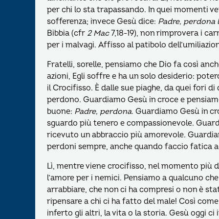
per chi lo sta trapassando. In quei momenti ver
sofferenza; invece Gesù dice:
Padre, perdona 
Bibbia (cfr
2 Mac
7,18-19), non rimprovera i car
per i malvagi. Affisso al patibolo dell’umiliaz
Fratelli, sorelle, pensiamo che Dio fa così an
azioni, Egli soffre e ha un solo desiderio: pot
il Crocifisso. È dalle sue piaghe, da quei fori d
perdono. Guardiamo Gesù in croce e pensiamo
buone:
Padre, perdona
. Guardiamo Gesù in cr
sguardo più tenero e compassionevole. Guar
ricevuto un abbraccio più amorevole. Guardiam
perdoni sempre, anche quando faccio fatica 
Lì, mentre viene crocifisso, nel momento più di
l’amore per i nemici. Pensiamo a qualcuno che c
arrabbiare, che non ci ha compresi o non è s
ripensare a chi ci ha fatto del male! Così come
inferto gli altri, la vita o la storia. Gesù oggi c