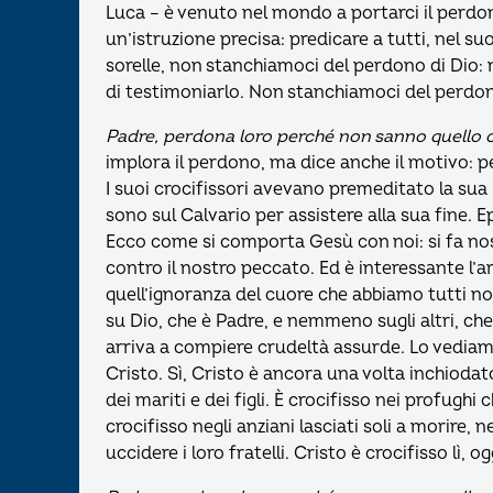
Luca – è venuto nel mondo a portarci il perdon
un’istruzione precisa: predicare a tutti, nel s
sorelle, non stanchiamoci del perdono di Dio: n
di testimoniarlo. Non stanchiamoci del perdon
Padre, perdona loro perché non sanno quello 
implora il perdono, ma dice anche il motivo: 
I suoi crocifissori avevano premeditato la sua 
sono sul Calvario per assistere alla sua fine. E
Ecco come si comporta Gesù con noi: si fa no
contro il nostro peccato. Ed è interessante l’
quell’ignoranza del cuore che abbiamo tutti noi
su Dio, che è Padre, e nemmeno sugli altri, che
arriva a compiere crudeltà assurde. Lo vediamo 
Cristo. Sì, Cristo è ancora una volta inchioda
dei mariti e dei figli. È crocifisso nei profugh
crocifisso negli anziani lasciati soli a morire, 
uccidere i loro fratelli. Cristo è crocifisso lì, og