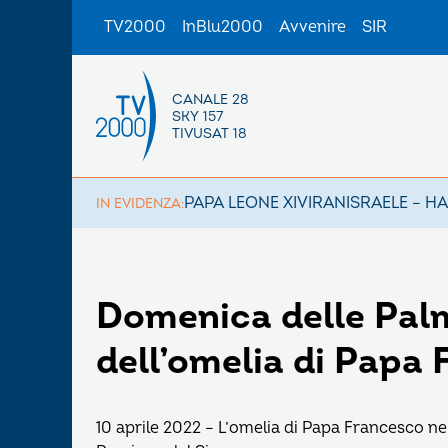
TV2000
InBlu2000
Avvenire
SIR
CANALE 28
SKY 157
TIVUSAT 18
PAPA LEONE XIV
IRAN
ISRAELE – H
IN EVIDENZA:
Domenica delle Palme
dell’omelia di Papa
10 aprile 2022 – L’omelia di Papa Francesco ne