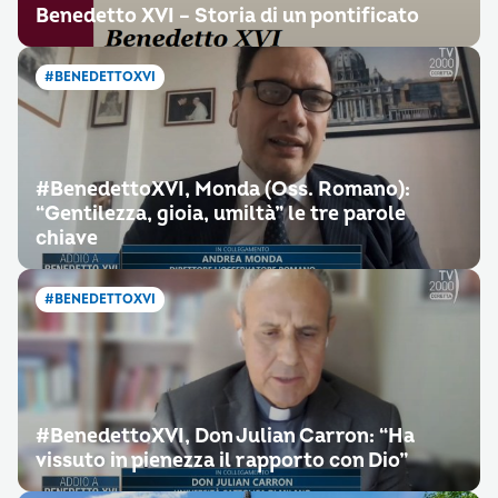
Benedetto XVI – Storia di un pontificato
#BENEDETTOXVI
#BenedettoXVI, Monda (Oss. Romano):
“Gentilezza, gioia, umiltà” le tre parole
chiave
#BENEDETTOXVI
#BenedettoXVI, Don Julian Carron: “Ha
vissuto in pienezza il rapporto con Dio”