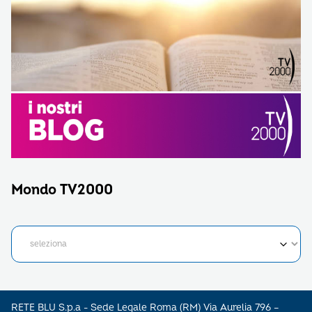
Mondo TV2000
RETE BLU S.p.a - Sede Legale Roma (RM) Via Aurelia 796 –