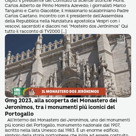
Ospiti: il presidente del Comitato di Scienze Storiche Mons.
Carlos Alberto de Pinho Moreira Azevedo; i giornalisti Marco
Tarquinio e Carlo Giacobbe; il missionario scalabriniano Padre
Carlos Caetano. Incontro con il presidente dell’Assemblea
della Repubblica nella Nunziatura apostolica Vespri con i
vescovi, sacerdoti e diaconi nel “Mosteiro dos Jerónimos” Qui
tutto il racconto di TV2000 […]
Gmg 2023, alla scoperta del Monastero dei
Jeronimos, tra i monumenti piú iconici del
Portogallo
All’interno del Monastero dei Jeronimos, uno dei monumenti
piú iconici del Portogallo, monumento nazionale dal 1907,
iscritto nella lista Unesco dal 1983. È un enorme edificio,
simbolo della storia portoghese che inizia ad essere costruito