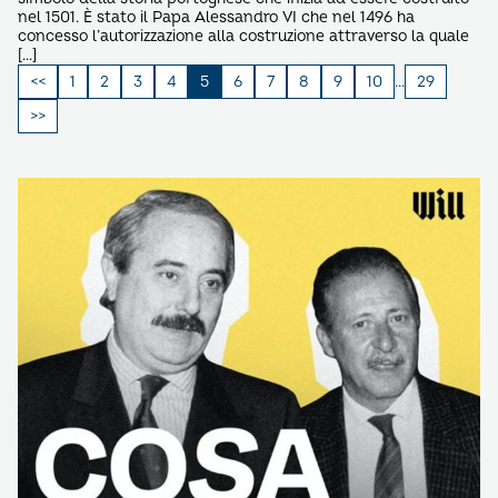
nel 1501. È stato il Papa Alessandro VI che nel 1496 ha
concesso l’autorizzazione alla costruzione attraverso la quale
[…]
Paginazione
1
2
3
4
5
6
7
8
9
10
…
29
degli
articoli