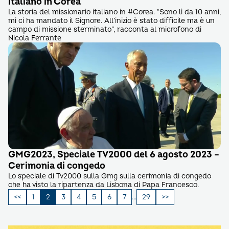
italiano in Corea
La storia del missionario italiano in #Corea. “Sono lì da 10 anni,
mi ci ha mandato il Signore. All’inizio è stato difficile ma è un
campo di missione sterminato”, racconta al microfono di
Nicola Ferrante
GMG2023, Speciale TV2000 del 6 agosto 2023 –
Cerimonia di congedo
Lo speciale di Tv2000 sulla Gmg sulla cerimonia di congedo
che ha visto la ripartenza da Lisbona di Papa Francesco.
Paginazione
1
2
3
4
5
6
7
…
29
degli
articoli