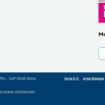
M
a 796 – CAP 00165 Roma
Invia C.V.
Area Stampa
se di ROMA 03922811009