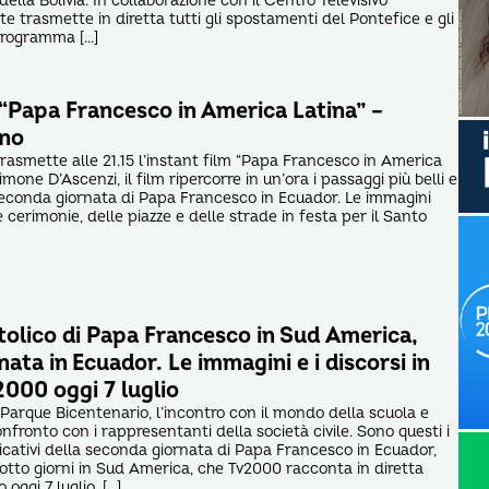
della Bolivia. In collaborazione con il Centro Televisivo
te trasmette in diretta tutti gli spostamenti del Pontefice e gli
programma […]
 “Papa Francesco in America Latina” –
rno
trasmette alle 21.15 l’instant film “Papa Francesco in America
imone D’Ascenzi, il film ripercorre in un’ora i passaggi più belli e
a seconda giornata di Papa Francesco in Ecuador. Le immagini
le cerimonie, delle piazze e delle strade in festa per il Santo
tolico di Papa Francesco in Sud America,
ata in Ecuador. Le immagini e i discorsi in
2000 oggi 7 luglio
Parque Bicentenario, l’incontro con il mondo della scuola e
 confronto con i rappresentanti della società civile. Sono questi i
icativi della seconda giornata di Papa Francesco in Ecuador,
otto giorni in Sud America, che Tv2000 racconta in diretta
 oggi 7 luglio. […]