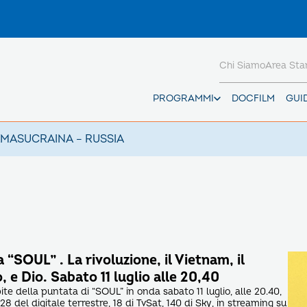
Chi Siamo
Area St
PROGRAMMI
DOCFILM
GUI
AMAS
UCRAINA – RUSSIA
a “SOUL” . La rivoluzione, il Vietnam, il
 e Dio. Sabato 11 luglio alle 20,40
pite della puntata di “SOUL” in onda sabato 11 luglio, alle 20.40,
8 del digitale terrestre, 18 di TvSat, 140 di Sky, in streaming su