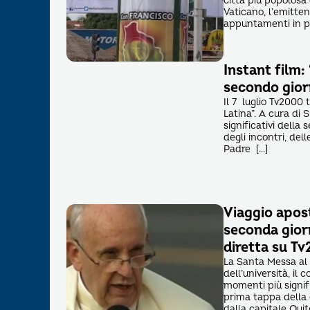
città più popolosa 
Vaticano, l’emitten
appuntamenti in 
Instant film:
secondo gio
Il 7 luglio Tv2000 
Latina”. A cura di S
significativi dell
degli incontri, del
Padre […]
Viaggio apos
seconda giorn
diretta su Tv
La Santa Messa al 
dell’università, il
momenti più signif
prima tappa della 
dalla capitale Quito