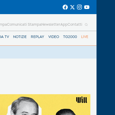
ampa
Comunicati Stampa
Newsletter
App
Contatti
DA TV
NOTIZIE
REPLAY
VIDEO
TG2000
LIVE