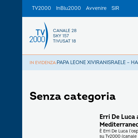
TV2000
InBlu2000
Avvenire
SIR
CANALE 28
SKY 157
TIVUSAT 18
PAPA LEONE XIV
IRAN
ISRAELE – H
IN EVIDENZA:
Senza categoria
Erri De Luca 
Mediterraneo,
È Erri De Luca l’os
su Tv2000 (canale 2