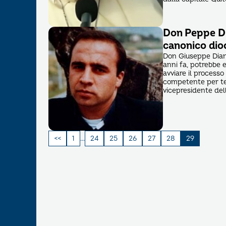
Don Peppe Di
canonico dio
Don Giuseppe Diana
anni fa, potrebbe e
avviare il process
competente per ter
vicepresidente del
Paginazione
1
…
24
25
26
27
28
29
degli
articoli