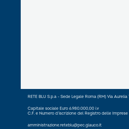
RETE BLU S.p.a - Sede Legale Roma (RM) Via Aureli
Capitale sociale Euro 6.980.000,00 i.v
C.F. e Numero d’iscrizione del Registro delle Impre
amministrazione.reteblu@pec.glauco.it