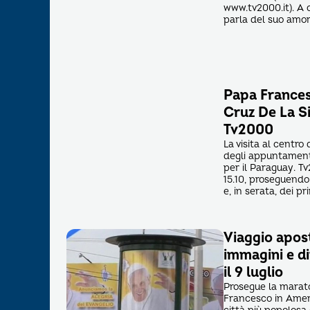
www.tv2000.it). A 
parla del suo amore
Papa Francesc
Cruz De La Si
Tv2000
La visita al centro
degli appuntamenti
per il Paraguay. Tv
15.10, proseguendo
e, in serata, dei pri
Viaggio apos
immagini e d
il 9 luglio
Prosegue la marato
Francesco in Americ