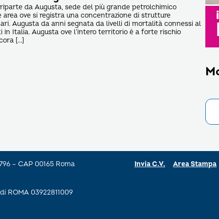
 riparte da Augusta, sede del più grande petrolchimico
area ove si registra una concentrazione di strutture
ari. Augusta da anni segnata da livelli di mortalità connessi al
i in Italia. Augusta ove l’intero territorio è a forte rischio
cora […]
M
a 796 – CAP 00165 Roma
Invia C.V.
Area Stampa
se di ROMA 03922811009