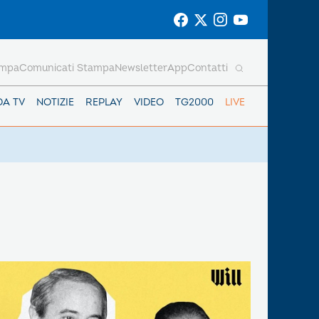
ampa
Comunicati Stampa
Newsletter
App
Contatti
DA TV
NOTIZIE
REPLAY
VIDEO
TG2000
LIVE