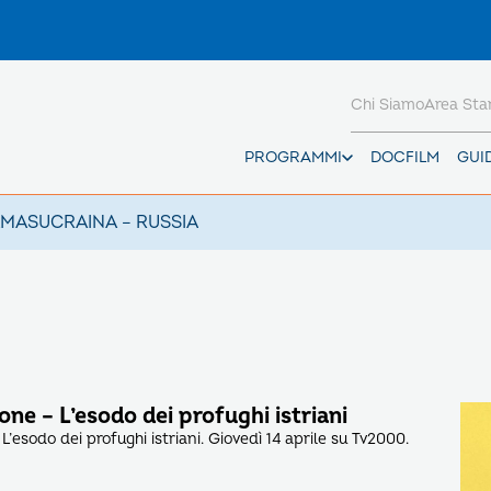
Chi Siamo
Area St
PROGRAMMI
DOCFILM
GUI
AMAS
UCRAINA – RUSSIA
one – L’esodo dei profughi istriani
L’esodo dei profughi istriani. Giovedì 14 aprile su Tv2000.