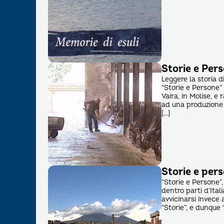
Storie e Pers
Leggere la storia di
“Storie e Persone”
Vaira, in Molise, e
ad una produzione 
[…]
Storie e pers
“Storie e Persone”,
dentro parti d’Ital
avvicinarsi invece 
“Storie”, e dunque