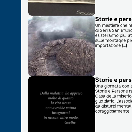
Storie e pers
Un mestiere che ha 
di Serra San Bruno
esisteranno più. S
sulle montagne pro
importazione […]
Storie e per
Una giornata con al
Storie e Persone ra
Casa della miseric
giudiziario. L’asso
da disturbi mental
coraggiosamente 