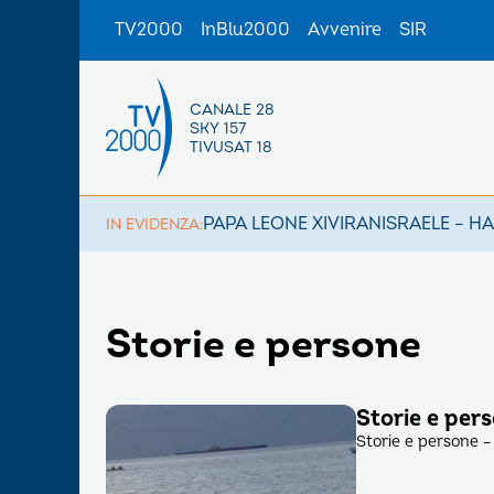
TV2000
InBlu2000
Avvenire
SIR
CANALE 28
SKY 157
TIVUSAT 18
PAPA LEONE XIV
IRAN
ISRAELE – H
IN EVIDENZA:
Storie e persone
Storie e pers
Storie e persone – 