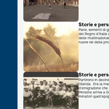
Storie e pers
Pane, sementi di gr
del Regno d’Italia
delle multinazional
nuove vie della pr
Storie e pers
Partirono in decine
Olanda. Era la man
d’emigrazione che 
Persone arriva a G
minatori quell’epop