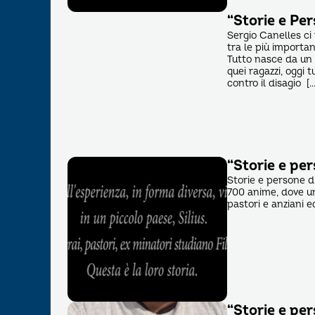
“Storie e Per
Sergio Canelles ci 
tra le più importan
Tutto nasce da un 
quei ragazzi, oggi 
contro il disagio […
“Storie e per
Storie e persone di
700 anime, dove una
pastori e anziani e
“Storie e pe