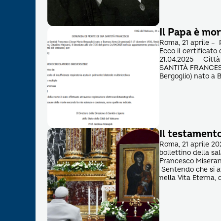
Il Papa è mor
Roma, 21 aprile – 
Ecco il certifica
21.04.2025 Città 
SANTITÀ FRANCESC
Bergoglio) nato a 
Il testament
Roma, 21 aprile 20
bollettino della 
Francesco Miseran
Sentendo che si av
nella Vita Eterna, 