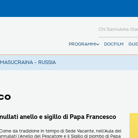
Chi Siamo
Area St
PROGRAMMI
DOCFILM
GUI
AMAS
UCRAINA – RUSSIA
co
ullati anello e sigillo di Papa Francesco
ome da tradizione in tempo di Sede Vacante, nell’Aula del
nnullati l’Anello del Pescatore e il Sigillo di piombo di Papa