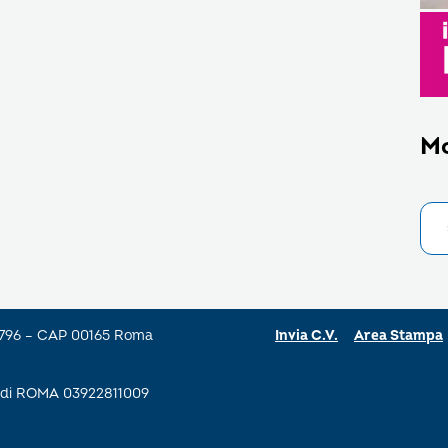
M
a 796 – CAP 00165 Roma
Invia C.V.
Area Stampa
se di ROMA 03922811009