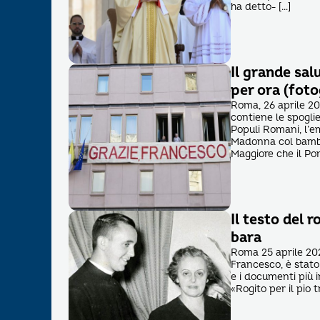
ha detto- […]
Il grande sal
per ora (foto
Roma, 26 aprile 202
contiene le spoglie
Populi Romani, l’em
Madonna col bambin
Maggiore che il Po
Il testo del 
bara
Roma 25 aprile 202
Francesco, è stato 
e i documenti più 
«Rogito per il pio 