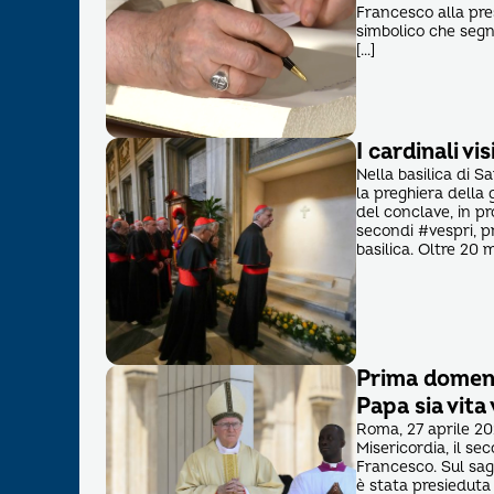
Francesco alla pre
simbolico che segna
[…]
I cardinali v
Nella basilica di 
la preghiera della 
del conclave, in pr
secondi #vespri, p
basilica. Oltre 20 m
Prima domenic
Papa sia vita
Roma, 27 aprile 20
Misericordia, il s
Francesco. Sul sagr
è stata presieduta 