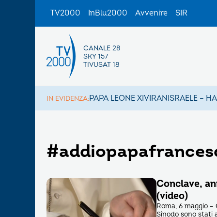
TV2000
InBlu2000
Avvenire
SIR
CANALE 28
SKY 157
TIVUSAT 18
PAPA LEONE XIV
IRAN
ISRAELE – H
IN EVIDENZA:
#addiopapafrances
Conclave, ann
(video)
Roma, 6 maggio – C
Sinodo sono stati a