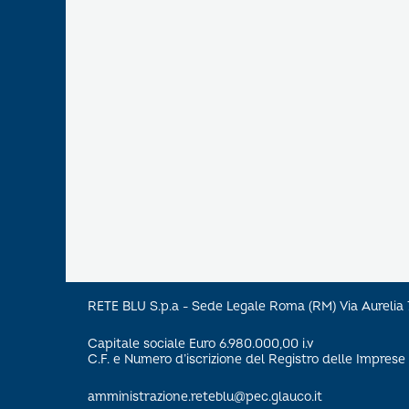
RETE BLU S.p.a - Sede Legale Roma (RM) Via Aureli
Capitale sociale Euro 6.980.000,00 i.v
C.F. e Numero d’iscrizione del Registro delle Impre
amministrazione.reteblu@pec.glauco.it