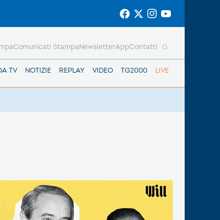
ampa
Comunicati Stampa
Newsletter
App
Contatti
DA TV
NOTIZIE
REPLAY
VIDEO
TG2000
LIVE