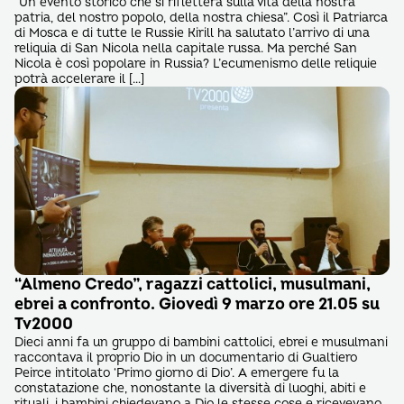
“Un evento storico che si rifletterà sulla vita della nostra
patria, del nostro popolo, della nostra chiesa”. Così il Patriarca
di Mosca e di tutte le Russie Kirill ha salutato l’arrivo di una
reliquia di San Nicola nella capitale russa. Ma perché San
Nicola è così popolare in Russia? L’ecumenismo delle reliquie
potrà accelerare il […]
“Almeno Credo”, ragazzi cattolici, musulmani,
ebrei a confronto. Giovedì 9 marzo ore 21.05 su
Tv2000
Dieci anni fa un gruppo di bambini cattolici, ebrei e musulmani
raccontava il proprio Dio in un documentario di Gualtiero
Peirce intitolato ‘Primo giorno di Dio’. A emergere fu la
constatazione che, nonostante la diversità di luoghi, abiti e
rituali, i bambini chiedevano a Dio le stesse cose e ricevevano