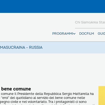
Chi Siamo
Area St
PROGRAMMI
DOCFILM
GUI
AMAS
UCRAINA – RUSSIA
el bene comune
ne comune Il Presidente della Repubblica Sergio Mattarella ha
i “eroi” del quotidiano al servizio del bene comune nelle
mpegno civile e nel volontariato. Tra i protagonisti ci sono