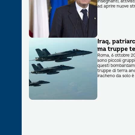
insegnanti, attivist
ad aprire nuove st
Iraq, patria
ma truppe te
Roma, 6 ottobre 20
sono piccoli grup
questi bombardamen
truppe di terra anc
iracheno da solo è