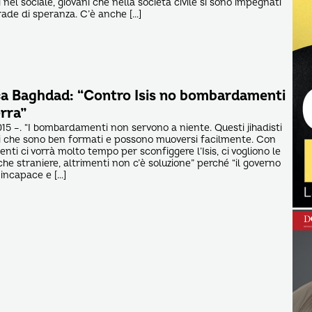
i nel sociale, giovani che nella società civile si sono impegnati
rade di speranza. C’è anche […]
rca Baghdad: “Contro Isis no bombardamenti
rra”
15 –. “I bombardamenti non servono a niente. Questi jihadisti
pi che sono ben formati e possono muoversi facilmente. Con
ti ci vorrà molto tempo per sconfiggere l’Isis, ci vogliono le
he straniere, altrimenti non c’è soluzione” perché “il governo
 incapace e […]