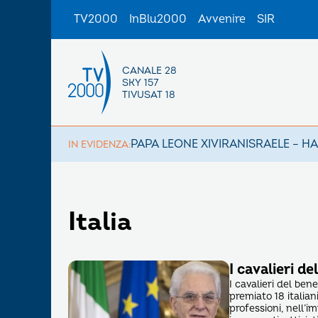
TV2000
InBlu2000
Avvenire
SIR
CANALE 28
SKY 157
TIVUSAT 18
PAPA LEONE XIV
IRAN
ISRAELE – H
IN EVIDENZA:
Italia
I cavalieri d
I cavalieri del be
premiato 18 italian
professioni, nell’i