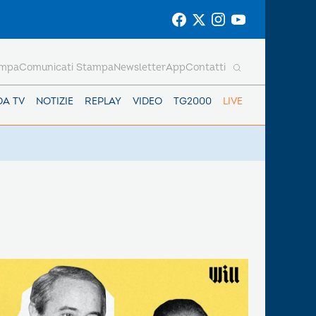
ampa
Comunicati Stampa
Newsletter
App
Contatti
DA TV
NOTIZIE
REPLAY
VIDEO
TG2000
LIVE