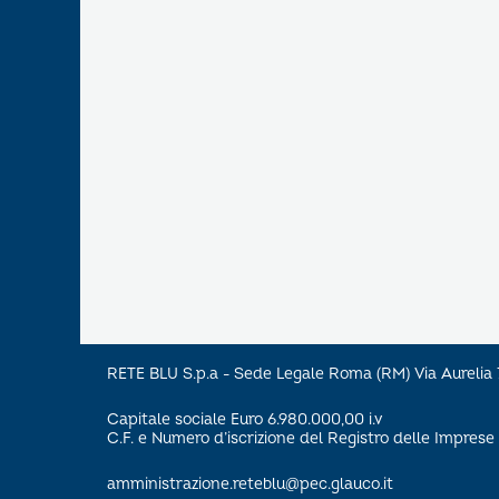
RETE BLU S.p.a - Sede Legale Roma (RM) Via Aureli
Capitale sociale Euro 6.980.000,00 i.v
C.F. e Numero d’iscrizione del Registro delle Impre
amministrazione.reteblu@pec.glauco.it