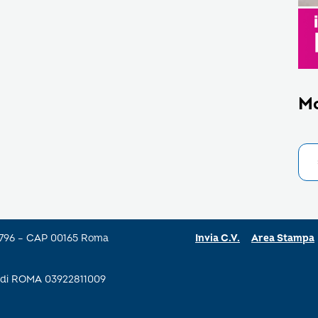
M
a 796 – CAP 00165 Roma
Invia C.V.
Area Stampa
se di ROMA 03922811009