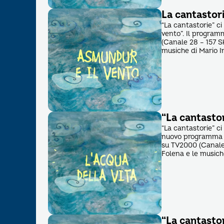
La cantastori
“La cantastorie” ci
vento”. Il program
(Canale 28 – 157 Sk
musiche di Mario I
“La cantastor
“La cantastorie” ci
nuovo programma di
su TV2000 (Canale 
Folena e le musich
“La cantastori