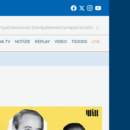
ampa
Comunicati Stampa
Newsletter
App
Contatti
DA TV
NOTIZIE
REPLAY
VIDEO
TG2000
LIVE