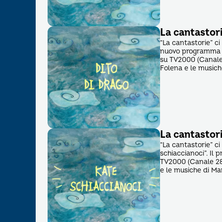
La cantastori
“La cantastorie” ci
nuovo programma di
su TV2000 (Canale 
Folena e le musich
La cantastori
“La cantastorie” ci
schiaccianoci”. Il 
TV2000 (Canale 28 
e le musiche di Ma