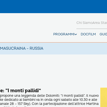
Chi Siamo
Area St
PROGRAMMI
DOCFILM
GUI
AMAS
UCRAINA – RUSSIA
e: “I monti pallidi”
 propone una leggenda delle Dolomiti: “I monti pallidi”. Il nuovo
e dedicato ai bambini va in onda ogni sabato alle 10.30 e alle
anale 28 – 157 Sky). Con la partecipazione dell’attrice Martina