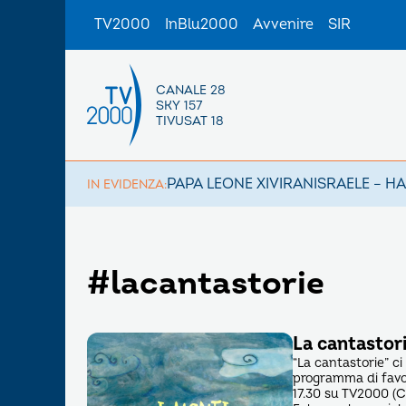
TV2000
InBlu2000
Avvenire
SIR
CANALE 28
SKY 157
TIVUSAT 18
PAPA LEONE XIV
IRAN
ISRAELE – H
IN EVIDENZA:
#lacantastorie
La cantastori
“La cantastorie” ci
programma di favol
17.30 su TV2000 (C