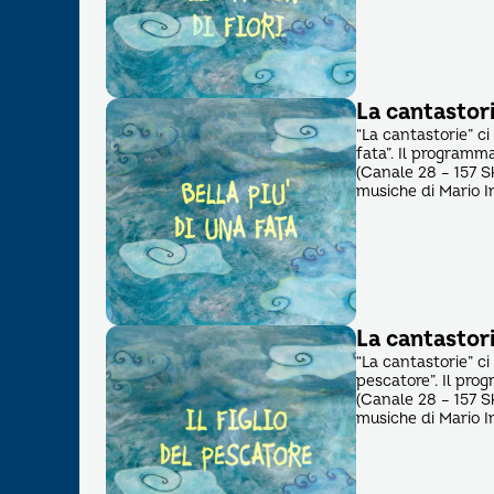
La cantastori
“La cantastorie” ci
fata”. Il programma
(Canale 28 – 157 Sk
musiche di Mario I
La cantastori
“La cantastorie” ci
pescatore”. Il pro
(Canale 28 – 157 Sk
musiche di Mario I