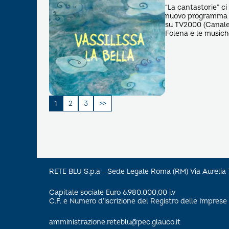
“La cantastorie” ci
nuovo programma di
su TV2000 (Canale 
Folena e le musich
Paginazione
1
2
3
degli
articoli
RETE BLU S.p.a - Sede Legale Roma (RM) Via Aureli
Capitale sociale Euro 6.980.000,00 i.v
C.F. e Numero d’iscrizione del Registro delle Impre
amministrazione.reteblu@pec.glauco.it