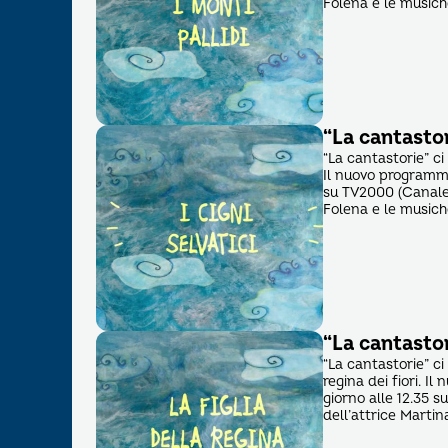
Folena e le musich
“La cantastori
“La cantastorie” ci
Il nuovo programma
su TV2000 (Canale 
Folena e le musich
“La cantastori
“La cantastorie” ci
regina dei fiori. I
giorno alle 12.35 
dell’attrice Martin