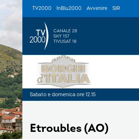
TV2000
InBlu2000
Avvenire
SIR
CANALE 28
SKY 157
TIVUSAT 18
Sabato e domenica ore 12.15
Etroubles (AO)