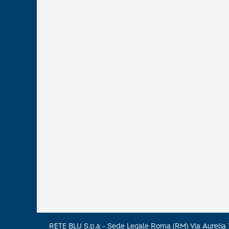
RETE BLU S.p.a - Sede Legale Roma (RM) Via Aureli