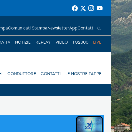
ampa
Comunicati Stampa
Newsletter
App
Contatti
DA TV
NOTIZIE
REPLAY
VIDEO
TG2000
LIVE
I
CONDUTTORE
CONTATTI
LE NOSTRE TAPPE