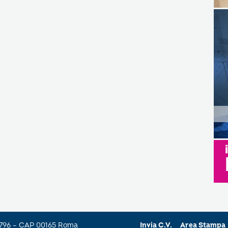
a 796 – CAP 00165 Roma
Invia C.V.
Area Stampa