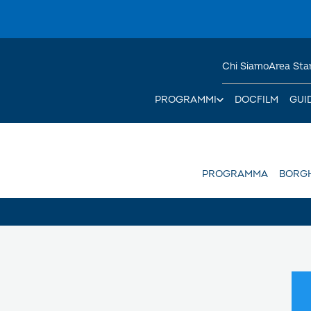
Chi Siamo
Area St
PROGRAMMI
DOCFILM
GUI
PROGRAMMA
BORGH