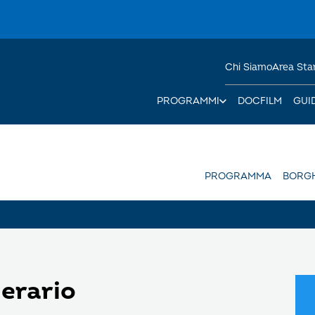
Chi Siamo
Area St
PROGRAMMI
DOCFILM
GUI
PROGRAMMA
BORGH
nerario