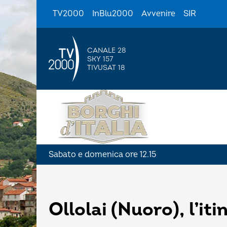
TV2000
InBlu2000
Avvenire
SIR
CANALE 28
SKY 157
TIVUSAT 18
Sabato e domenica ore 12.15
Ollolai (Nuoro), l’iti