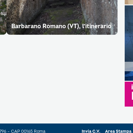
Barbarano Romano (VT), l’itinerario
a 796 – CAP 00165 Roma
Invia C.V.
Area Stampa