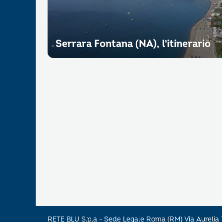
Serrara Fontana (NA), l’itinerario
RETE BLU S.p.a - Sede Legale Roma (RM) Via Aureli