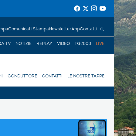
ampa
Comunicati Stampa
Newsletter
App
Contatti
DA TV
NOTIZIE
REPLAY
VIDEO
TG2000
LIVE
I
CONDUTTORE
CONTATTI
LE NOSTRE TAPPE