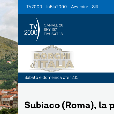
TV2000
InBlu2000
Avvenire
SIR
CANALE 28
SKY 157
TIVUSAT 18
Sabato e domenica ore 12.15
Subiaco (Roma), la 