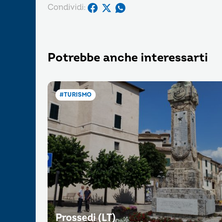
Condividi:
Potrebbe anche interessarti
#TURISMO
Prossedi (LT)