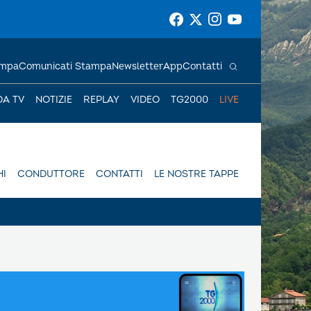
ampa
Comunicati Stampa
Newsletter
App
Contatti
DA TV
NOTIZIE
REPLAY
VIDEO
TG2000
LIVE
I
CONDUTTORE
CONTATTI
LE NOSTRE TAPPE