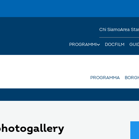
Chi Siamo
Area St
PROGRAMMI
DOCFILM
GUI
PROGRAMMA
BORGH
photogallery