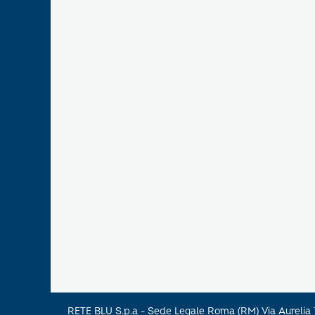
RETE BLU S.p.a - Sede Legale Roma (RM) Via Aureli