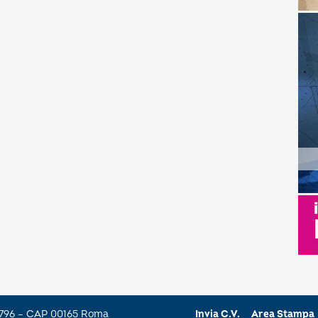
a 796 – CAP 00165 Roma
Invia C.V.
Area Stampa