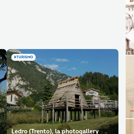
#TURISMO
Ledro (Trento), la photogallery