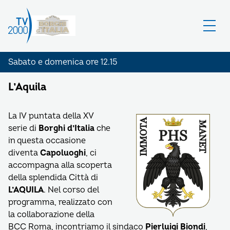
Sabato e domenica ore 12.15
L’Aquila
La IV puntata della XV
serie di
Borghi d’Italia
che
in questa occasione
diventa
Capoluoghi
, ci
accompagna alla scoperta
della splendida Città di
L’AQUILA
. Nel corso del
programma, realizzato con
la collaborazione della
BCC Roma, incontriamo il sindaco
Pierluigi Biondi
,