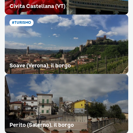
Civita Castellana (VT)
#TURISMO
Soave (Verona), il borgo
Perito (Salerno), il borgo