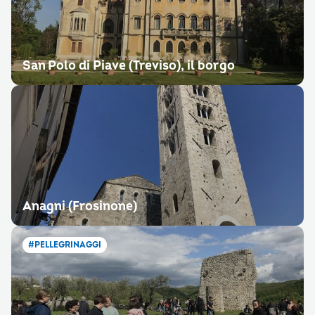
San Polo di Piave (Treviso), il borgo
Anagni (Frosinone)
#PELLEGRINAGGI