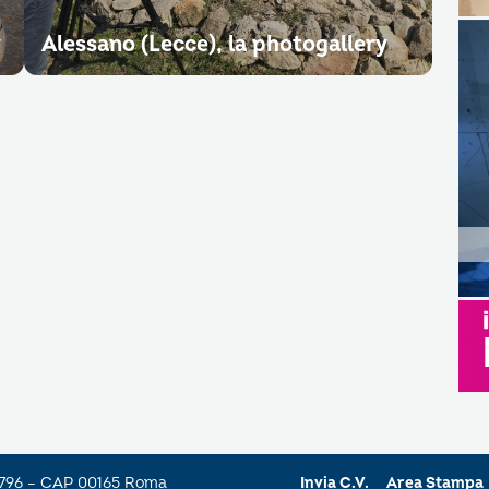
y
Alessano (Lecce), la photogallery
a 796 – CAP 00165 Roma
Invia C.V.
Area Stampa