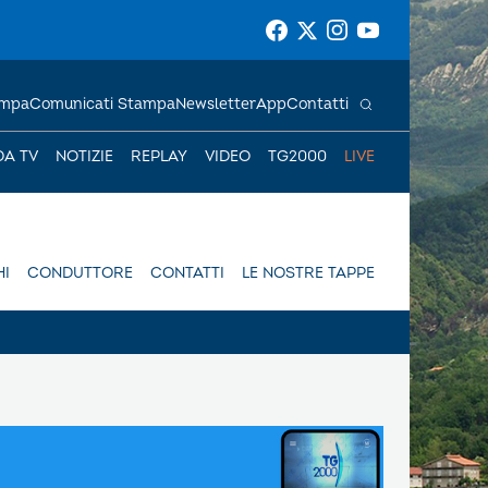
ampa
Comunicati Stampa
Newsletter
App
Contatti
DA TV
NOTIZIE
REPLAY
VIDEO
TG2000
LIVE
I
CONDUTTORE
CONTATTI
LE NOSTRE TAPPE