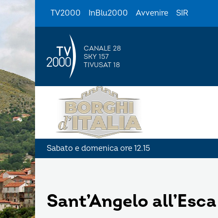
TV2000
InBlu2000
Avvenire
SIR
CANALE 28
SKY 157
TIVUSAT 18
Sabato e domenica ore 12.15
Sant’Angelo all’Esca