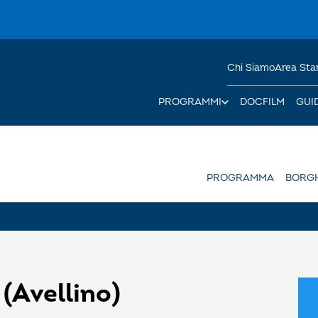
Chi Siamo
Area St
PROGRAMMI
DOCFILM
GUI
PROGRAMMA
BORGH
 (Avellino)