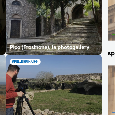
Pico (Frosinone), la photogallery
sp
#PELLEGRINAGGI