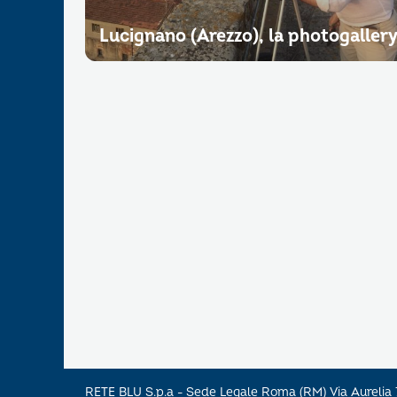
Lucignano (Arezzo), la photogaller
RETE BLU S.p.a - Sede Legale Roma (RM) Via Aureli