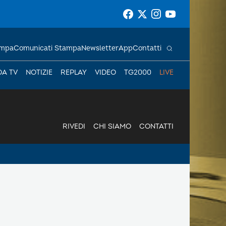
ampa
Comunicati Stampa
Newsletter
App
Contatti
DA TV
NOTIZIE
REPLAY
VIDEO
TG2000
LIVE
RIVEDI
CHI SIAMO
CONTATTI