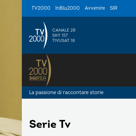
TV2000
InBlu2000
Avvenire
SIR
CANALE 28
SKY 157
TIVUSAT 18
La passione di raccontare storie
Serie Tv