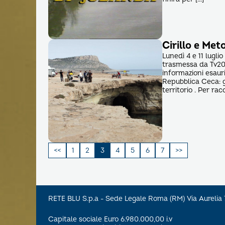
Cirillo e Meto
Lunedì 4 e 11 luglio
trasmessa da Tv200
informazioni esauri
Repubblica Ceca: gl
territorio . Per rac
Paginazione
1
2
3
4
5
6
7
degli
articoli
RETE BLU S.p.a - Sede Legale Roma (RM) Via Aureli
Capitale sociale Euro 6.980.000,00 i.v