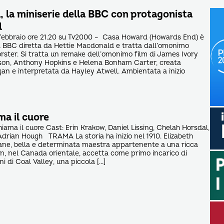
 la miniserie della BBC con protagonista
l
febbraio ore 21.20 su Tv2000 – Casa Howard (Howards End) è
a BBC diretta da Hettie Macdonald e tratta dall’omonimo
orster. Si tratta un remake dell’omonimo film di James Ivory
n, Anthony Hopkins e Helena Bonham Carter, creata
n e interpretata da Hayley Atwell. Ambientata a inizio
a il cuore
iama il cuore Cast: Erin Krakow, Daniel Lissing, Chelah Horsdal,
rian Hough TRAMA La storia ha inizio nel 1910. Elizabeth
vane, bella e determinata maestra appartenente a una ricca
on, nel Canada orientale, accetta come primo incarico di
i di Coal Valley, una piccola […]