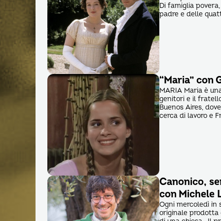
Di famiglia povera,
padre e delle quatt
“Maria” con 
MARIA Maria è una 
genitori e il frate
Buenos Aires, dove
cerca di lavoro e 
Canonico, ser
con Michele 
Ogni mercoledì in 
originale prodotta