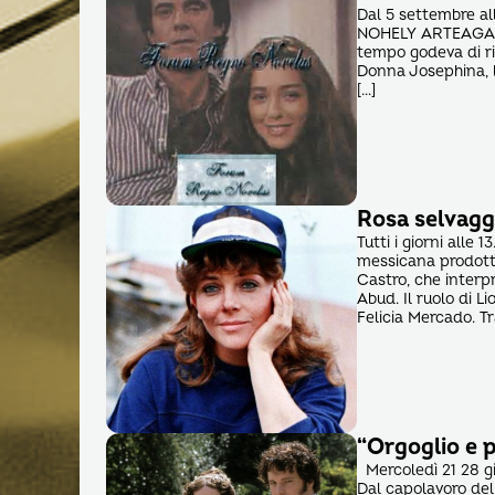
Dal 5 settembre all
NOHELY ARTEAGA e
tempo godeva di ric
Donna Josephina, 
[…]
Rosa selvagg
Tutti i giorni alle
messicana prodotta 
Castro, che interpr
Abud. Il ruolo di L
Felicia Mercado. T
“Orgoglio e p
Mercoledì 21 28 gi
Dal capolavoro del 