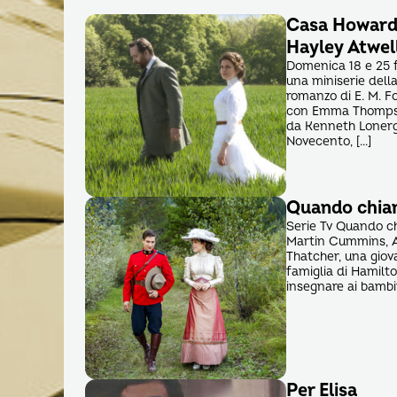
Casa Howard,
Hayley Atwel
Domenica 18 e 25 
una miniserie dell
romanzo di E. M. F
con Emma Thompso
da Kenneth Lonerga
Novecento, […]
Quando chiam
Serie Tv Quando ch
Martin Cummins, Ad
Thatcher, una gio
famiglia di Hamilt
insegnare ai bambin
Per Elisa