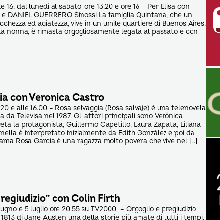
e 16, dal lunedì al sabato, ore 13.20 e ore 16 – Per Elisa con
 DANIEL GUERRERO Sinossi La famiglia Quintana, che un
chezza ed agiatezza, vive in un umile quartiere di Buenos Aires.
la nonna, è rimasta orgogliosamente legata al passato e con
ia con Veronica Castro
 13.20 e alle 16.00 – Rosa selvaggia (Rosa salvaje) è una telenovela
da Televisa nel 1987. Gli attori principali sono Verónica
eta la protagonista, Guillermo Capetillo, Laura Zapata, Liliana
ionella è interpretato inizialmente da Edith González e poi da
rama Rosa Garcia è una ragazza molto povera che vive nel […]
regiudizio” con Colin Firth
ugno e 5 luglio ore 20.55 su TV2000 – Orgoglio e pregiudizio
1813 di Jane Austen una della storie più amate di tutti i tempi.