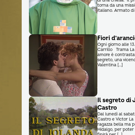
di una chiesa. Il p
torna da una missi
italiano. Armato di
Fiori d’aranc
Ogni giorno alle 13
Carrillo Trama La t
amore è contrastat
segreto, una vicen
Valentina […]
Il segreto di
Castro
Dal lunedì al sabat
Castro e Victor La
ragazza bella ma po
Hidalgo, per poter
finirà per […]