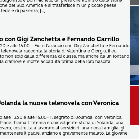
rotagonista è Don Michele, un prete che all’inizio della storia
one del Sud America e si trasferisce in un piccolo paese
 fede e di pazienza, […]
io con Gigi Zanchetta e Fernando Carrillo
.20 e alle 16.00 – Fiori d’arancio con Gigi Zanchetta e Fernando
elenovela racconta la storia di Valentina e Giorgio, il cui
o non solo dalla differenza di classe, ma anche da un lontano
da d’amore e morte accaduta prima della loro nascita.
 Jolanda la nuova telenovela con Veronica
o alle 13.20 e alle 16.00– Il segreto di Jolanda con Veronica
 Place. Trama L’intensa e coinvolgente storia di Yolanda, una
vera, costretta a lavorare al servizio di una ricca famiglia, gli
 mantenere il padre, anziano e gravemente malato. La giovane