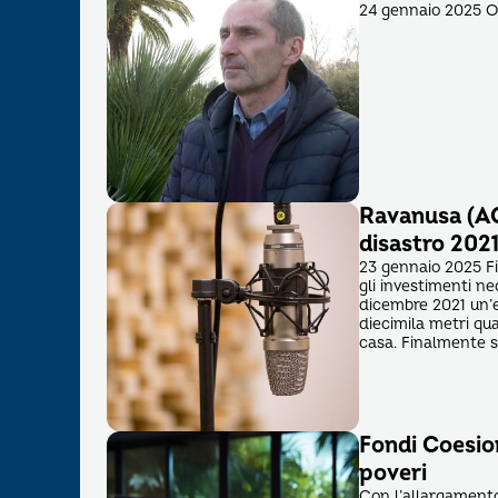
24 gennaio 2025 Os
Ravanusa (AG
disastro 202
23 gennaio 2025 Fi
gli investimenti ne
dicembre 2021 un’e
diecimila metri qu
casa. Finalmente s
Fondi Coesio
poveri
Con l’allargamento 