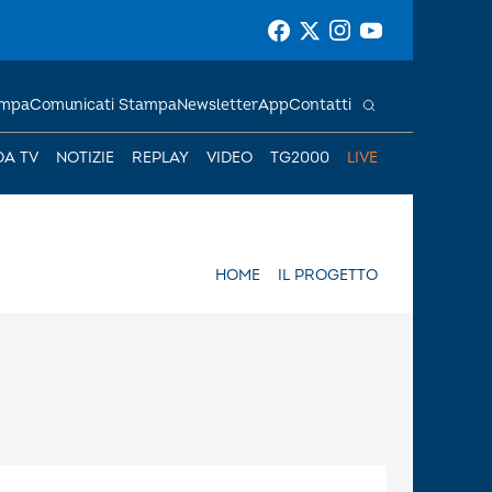
ampa
Comunicati Stampa
Newsletter
App
Contatti
DA TV
NOTIZIE
REPLAY
VIDEO
TG2000
LIVE
HOME
IL PROGETTO