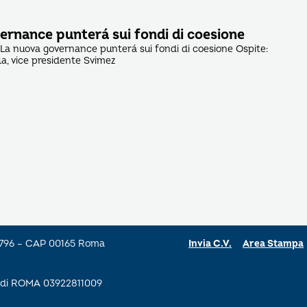
ernance punterá sui fondi di coesione
La nuova governance punterá sui fondi di coesione Ospite:
a, vice presidente Svimez
a 796 – CAP 00165 Roma
Invia C.V.
Area Stampa
se di ROMA 03922811009