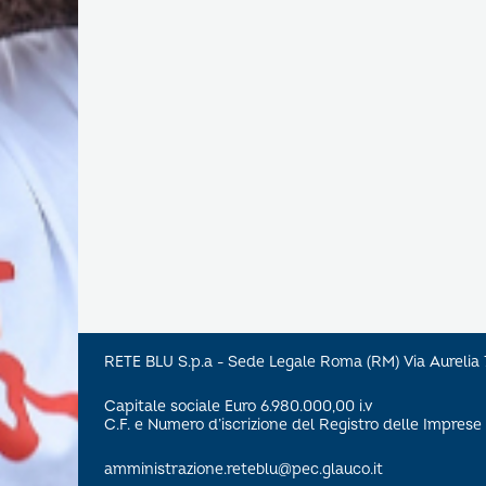
RETE BLU S.p.a - Sede Legale Roma (RM) Via Aureli
Capitale sociale Euro 6.980.000,00 i.v
C.F. e Numero d’iscrizione del Registro delle Impre
amministrazione.reteblu@pec.glauco.it