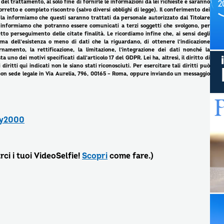
del trattamento, al solo fine di fornirle le informazioni da lei richieste e saranno
retto e completo riscontro (salvo diversi obblighi di legge). Il conferimento dei
i, la informiamo che questi saranno trattati da personale autorizzato dal Titolare
a informiamo che potranno essere comunicati a terzi soggetti che svolgono, per
rretto perseguimento delle citate finalità. Le ricordiamo infine che, ai sensi degli
rma dell’esistenza o meno di dati che la riguardano, di ottenere l’indicazione
rnamento, la rettificazione, la limitazione, l’integrazione dei dati nonché la
a uno dei motivi specificati dall’articolo 17 del GDPR. Lei ha, altresì, il diritto di
iritti qui indicati non le siano stati riconosciuti. Per esercitare tali diritti può
 con sede legale in Via Aurelia, 796, 00165 – Roma, oppure inviando un messaggio
lay2000
rci i tuoi VideoSelfie!
Scopri
come fare.)