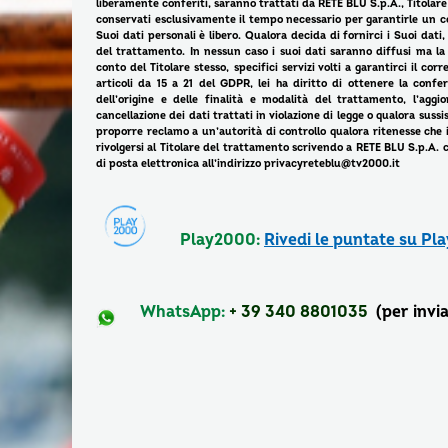
liberamente conferiti, saranno trattati da RETE BLU S.p.A., Titolare 
conservati esclusivamente il tempo necessario per garantirle un cor
Suoi dati personali è libero. Qualora decida di fornirci i Suoi dat
del trattamento. In nessun caso i suoi dati saranno diffusi ma l
conto del Titolare stesso, specifici servizi volti a garantirci il co
articoli da 15 a 21 del GDPR, lei ha diritto di ottenere la confe
dell’origine e delle finalità e modalità del trattamento, l’aggio
cancellazione dei dati trattati in violazione di legge o qualora sussist
proporre reclamo a un’autorità di controllo qualora ritenesse che i d
rivolgersi al Titolare del trattamento scrivendo a RETE BLU S.p.A.
di posta elettronica all’indirizzo privacyreteblu@tv2000.it
Play2000:
Rivedi le puntate su P
WhatsApp:
+ 39 340 8801035
(per invia