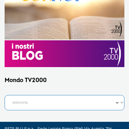
Mondo TV2000
RETE BLU S.p.a - Sede Legale Roma (RM) Via Aurelia 796 –