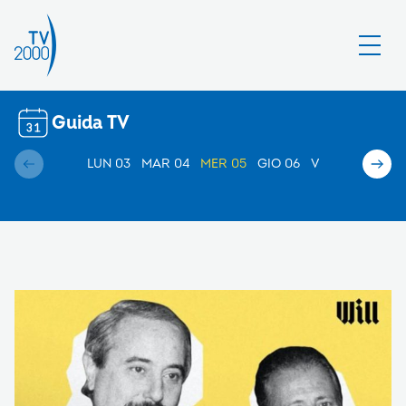
Guida TV
LUN 03
MAR 04
MER 05
GIO 06
VEN 07
SAB 0