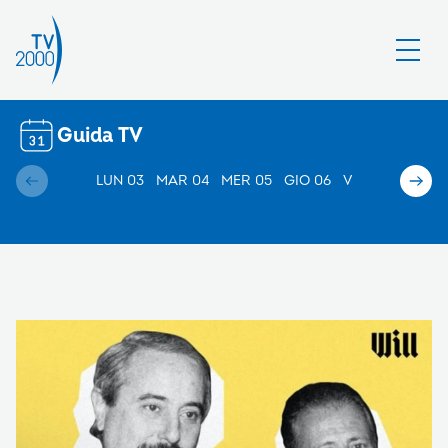
Guida TV
LUN 03
MAR 04
MER 05
GIO 06
VEN 07
SAB 0