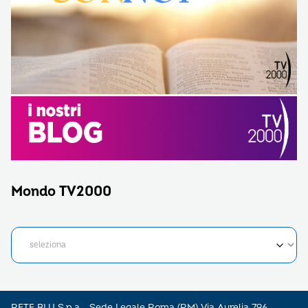
Mondo TV2000
RETE BLU S.p.a - Sede Legale Roma (RM) Via Aurelia 796 –