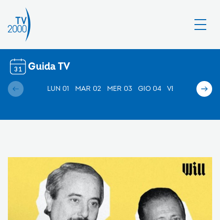
Guida TV
LUN 01
MAR 02
MER 03
GIO 04
VEN 05
SAB 0