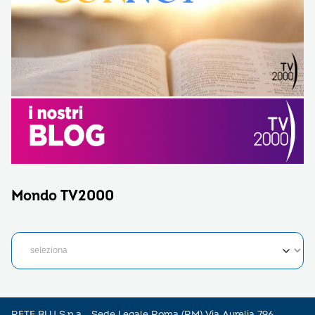
Mondo TV2000
RETE BLU S.p.a - Sede Legale Roma (RM) Via Aurelia 796 –