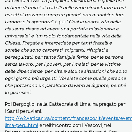
contemplativa: “
La preghiera missionaria è quella che
ottiene di unirsi ai fratelli nelle varie circostanze in cui
questi si trovano e pregare perché non manchino loro
l’amore e la speranza”,
e poi “
Così la vostra vita nella
clausura riesce ad avere una portata missionaria e
universale” e
“un ruolo fondamentale nella vita della
Chiesa. Pregate e intercedete per tanti fratelli e
sorelle che sono carcerati, migranti, rifugiati e
perseguitati, per tante famiglie ferite, per le persone
senza lavoro, per i poveri, per i malati, per le vittime
delle dipendenze, per citare alcune situazioni che sono
ogni giorno più urgenti. Voi siete come quelle persone
che portarono un paralitico davanti al Signore, perché
lo guarisse”.
Poi Bergoglio, nella Cattedrale di Lima, ha pregato per
i Santi peruviani.
http://w2.vatican.va/content/francesco/it/events/event
lima-peru.html
e nell’incontro con i Vescovi, nel