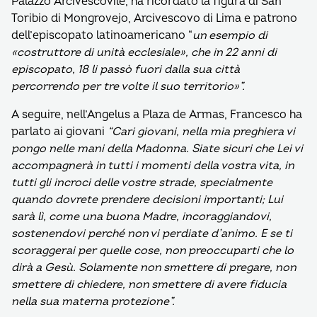
Palazzo Arcivescovile, ha ricordato la figura di San
Toribio di Mongrovejo, Arcivescovo di Lima e patrono
dell’episcopato latinoamericano “
un esempio di
«costruttore di unità ecclesiale», che in 22 anni di
episcopato, 18 li passò fuori dalla sua città
percorrendo per tre volte il suo territorio»”.
A seguire, nell’Angelus a Plaza de Armas, Francesco ha
parlato ai giovani
“Cari giovani, nella mia preghiera vi
pongo nelle mani della Madonna. Siate sicuri che Lei vi
accompagnerà in tutti i momenti della vostra vita, in
tutti gli incroci delle vostre strade, specialmente
quando dovrete prendere decisioni importanti; Lui
sarà lì, come una buona Madre, incoraggiandovi,
sostenendovi perché non vi perdiate d’animo. E se ti
scoraggerai per quelle cose, non preoccuparti che lo
dirà a Gesù.
Solamente non smettere di pregare, non
smettere di chiedere, non smettere di avere fiducia
nella sua materna protezione”.