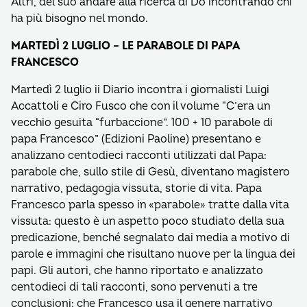
Altri, del suo andare alla ricerca di Do incontrando chi
ha più bisogno nel mondo.
MARTEDÌ 2 LUGLIO – LE PARABOLE DI PAPA
FRANCESCO
Martedì 2 luglio ii Diario incontra i giornalisti Luigi
Accattoli e Ciro Fusco che con il volume “C’era un
vecchio gesuita “furbaccione”. 100 + 10 parabole di
papa Francesco” (Edizioni Paoline) presentano e
analizzano centodieci racconti utilizzati dal Papa:
parabole che, sullo stile di Gesù, diventano magistero
narrativo, pedagogia vissuta, storie di vita. Papa
Francesco parla spesso in «parabole» tratte dalla vita
vissuta: questo è un aspetto poco studiato della sua
predicazione, benché segnalato dai media a motivo di
parole e immagini che risultano nuove per la lingua dei
papi. Gli autori, che hanno riportato e analizzato
centodieci di tali racconti, sono pervenuti a tre
conclusioni: che Francesco usa il genere narrativo