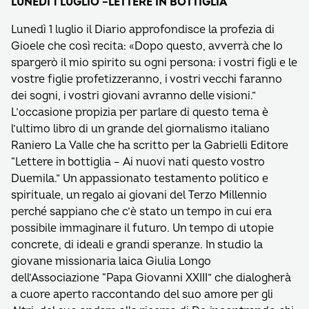
LUNEDÌ 1 LUGLIO –LETTERE IN BOTTIGLIA
Lunedì 1 luglio il Diario approfondisce la profezia di
Gioele che così recita: «Dopo questo, avverrà che Io
spargerò il mio spirito su ogni persona: i vostri figli e le
vostre figlie profetizzeranno, i vostri vecchi faranno
dei sogni, i vostri giovani avranno delle visioni.”
L’occasione propizia per parlare di questo tema è
l’ultimo libro di un grande del giornalismo italiano
Raniero La Valle che ha scritto per la Gabrielli Editore
“Lettere in bottiglia – Ai nuovi nati questo vostro
Duemila.” Un appassionato testamento politico e
spirituale, un regalo ai giovani del Terzo Millennio
perché sappiano che c’è stato un tempo in cui era
possibile immaginare il futuro. Un tempo di utopie
concrete, di ideali e grandi speranze. In studio la
giovane missionaria laica Giulia Longo
dell’Associazione “Papa Giovanni XXIII” che dialogherà
a cuore aperto raccontando del suo amore per gli