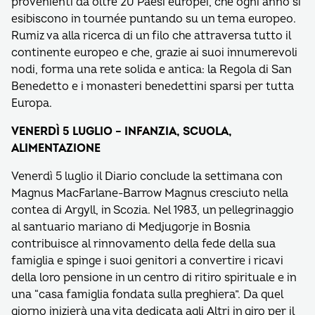
provenienti da oltre 20 Paesi europei, che ogni anno si
esibiscono in tournée puntando su un tema europeo.
Rumiz va alla ricerca di un filo che attraversa tutto il
continente europeo e che, grazie ai suoi innumerevoli
nodi, forma una rete solida e antica: la Regola di San
Benedetto e i monasteri benedettini sparsi per tutta
Europa.
VENERDÌ 5 LUGLIO – INFANZIA, SCUOLA,
ALIMENTAZIONE
Venerdì 5 luglio il Diario conclude la settimana con
Magnus MacFarlane-Barrow Magnus cresciuto nella
contea di Argyll, in Scozia. Nel 1983, un pellegrinaggio
al santuario mariano di Medjugorje in Bosnia
contribuisce al rinnovamento della fede della sua
famiglia e spinge i suoi genitori a convertire i ricavi
della loro pensione in un centro di ritiro spirituale e in
una “casa famiglia fondata sulla preghiera”. Da quel
giorno inizierà una vita dedicata agli Altri in giro per il