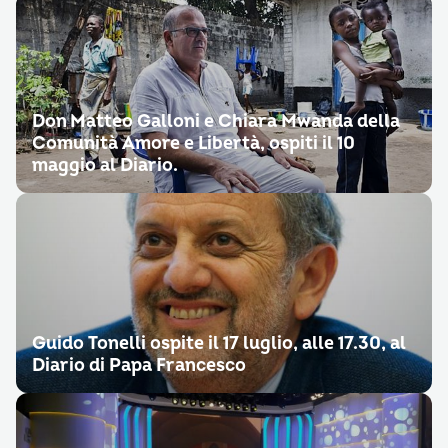
Don Matteo Galloni e Chiara Mwanda della
Comunità Amore e Libertà, ospiti il 10
maggio al Diario.
Guido Tonelli ospite il 17 luglio, alle 17.30, al
Diario di Papa Francesco