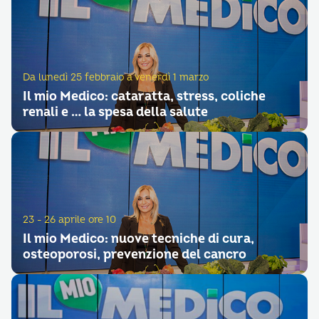
Da lunedì 25 febbraio a venerdì 1 marzo
Il mio Medico: cataratta, stress, coliche
renali e … la spesa della salute
23 - 26 aprile ore 10
Il mio Medico: nuove tecniche di cura,
osteoporosi, prevenzione del cancro