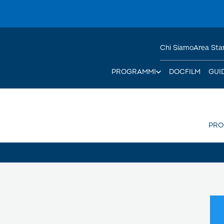
Chi Siamo
Area St
PROGRAMMI
DOCFILM
GUI
PR