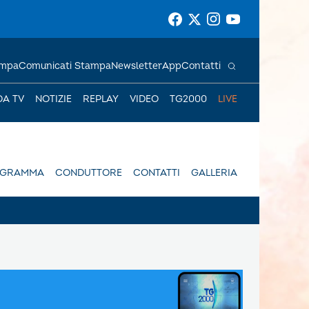
ampa
Comunicati Stampa
Newsletter
App
Contatti
DA TV
NOTIZIE
REPLAY
VIDEO
TG2000
LIVE
OGRAMMA
CONDUTTORE
CONTATTI
GALLERIA