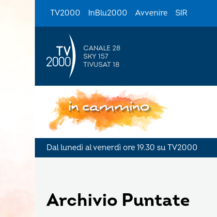
TV2000
InBlu2000
Avvenire
SIR
CANALE 28
SKY 157
TIVUSAT 18
Dal lunedì al venerdì ore 19.30 su TV2000
Archivio Puntate