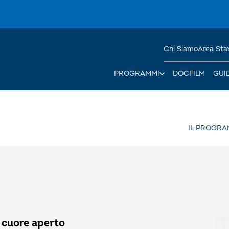
Chi Siamo
Area St
PROGRAMMI
DOCFILM
GUI
IL PROGR
a cuore aperto