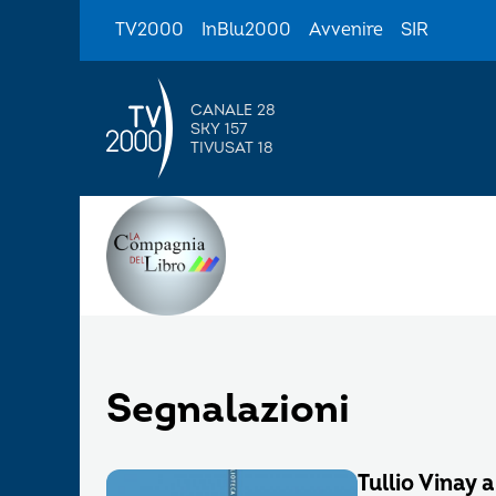
TV2000
InBlu2000
Avvenire
SIR
CANALE 28
SKY 157
TIVUSAT 18
Segnalazioni
Tullio Vinay 