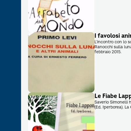
I favolosi an
L’incontro con lo s
Ranocchi sulla luna
febbraio 2015.
Le Fiabe Lap
Saverio Simonelli h
(Ed. Iperborea). L