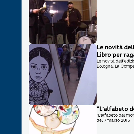
Le novità del
Libro per rag
Le novità dell’ediz
Bologna. La Compa
“L’alfabeto d
“L’alfabeto del mon
del 7 marzo 2015