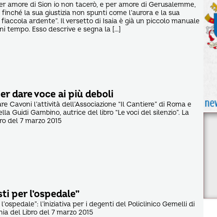
“Per amore di Sion io non tacerò, e per amore di Gerusalemme,
finché la sua giustizia non spunti come l’aurora e la sua
iaccola ardente”. Il versetto di Isaia è già un piccolo manuale
gni tempo. Esso descrive e segna la […]
er dare voce ai più deboli
are Cavoni l’attività dell’Associazione “Il Cantiere” di Roma e
ella Guidi Gambino, autrice del libro “Le voci del silenzio”. La
ro del 7 marzo 2015
sti per l’ospedale”
 l’ospedale”: l’iniziativa per i degenti del Policlinico Gemelli di
a del Libro del 7 marzo 2015