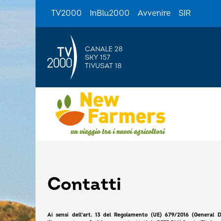
TV2000
InBlu2000
Avvenire
SIR
CANALE 28
SKY 157
TIVUSAT 18
Contatti
Ai sensi dell’art. 13 del Regolamento (UE) 679/2016 (General D