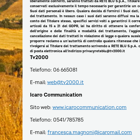
liberamente conferiti, saranno trattati da RETE BLU S.p.A., Titolare 
conservati esclusivamente il tempo necessario per garantirle un cor
Suoi dati personali è libero. Qualora decida di fornirci i Suoi dat
del trattamento. In nessun caso i suoi dati saranno diffusi ma l
conto del Titolare stesso, specifici servizi volti a garantirci il co
articoli da 15 a 21 del GDPR, lei ha diritto di ottenere la confe
dell’origine e delle finalità e modalità del trattamento, l’aggio
cancellazione dei dati trattati in violazione di legge o qualora sussist
proporre reclamo a un’autorità di controllo qualora ritenesse che i d
rivolgersi al Titolare del trattamento scrivendo a RETE BLU S.p.A.
di posta elettronica all’indirizzo privacyreteblu@tv2000.it
Tv2000
Telefono: 06 665081
E-mail:
web@tv2000.it
Icaro Communication
Sito web:
www.icarocommunication.com
Telefono: 0541/785785
E-mail:
francesca.magnoni@icaromail.com