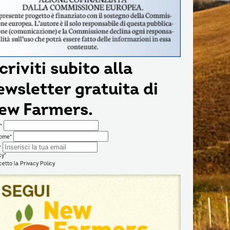
criviti subito alla
ewsletter gratuita di
ew Farmers.
*
ome*
*
cy*
cetto la
Privacy Policy