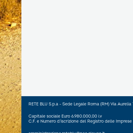
RETE BLU S.p.a - Sede Legale Roma (RM) Via Aureli
Capitale sociale Euro 6.980.000,00 i.v
C.F. e Numero d’iscrizione del Registro delle Impre