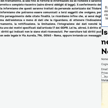
del trattamento, al solo fine di fornirle le informazioni da lei richieste e saranno
retto e completo riscontro (salvo diversi obblighi di legge). Il conferimento dei
i, la informiamo che questi saranno trattati da personale autorizzato dal Titolare
a informiamo che potranno essere comunicati a terzi soggetti che svolgono, per
rretto perseguimento delle citate finalità. Le ricordiamo infine che, ai sensi degli
rma dell’esistenza o meno di dati che la riguardano, di ottenere l’indicazione
rnamento, la rettificazione, la limitazione, l’integrazione dei dati nonché la
a uno dei motivi specificati dall’articolo 17 del GDPR. Lei ha, altresì, il diritto di
Is
iritti qui indicati non le siano stati riconosciuti. Per esercitare tali diritti può
 con sede legale in Via Aurelia, 796, 00165 – Roma, oppure inviando un messaggio
n
N
Nome
Cogn
Email
Priva
Ac
Invia