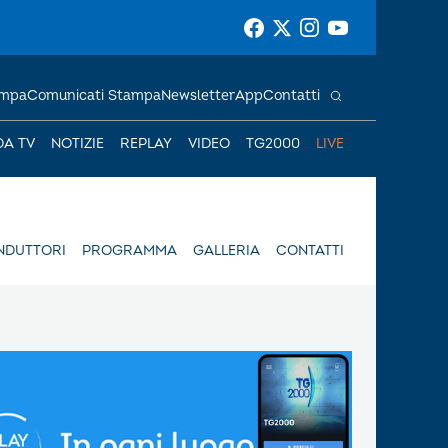
ampa
Comunicati Stampa
Newsletter
App
Contatti
DA TV
NOTIZIE
REPLAY
VIDEO
TG2000
LIVE
NDUTTORI
PROGRAMMA
GALLERIA
CONTATTI