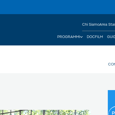
Chi Siamo
Area St
PROGRAMMI
DOCFILM
GUI
CO