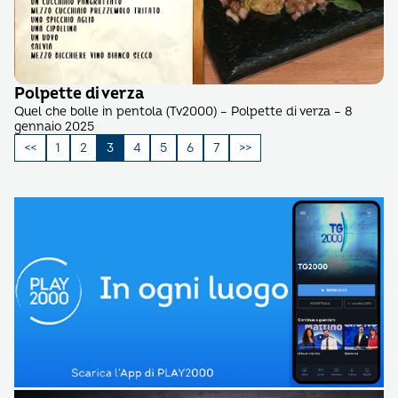
Polpette di verza
Quel che bolle in pentola (Tv2000) – Polpette di verza – 8
gennaio 2025
Paginazione
1
2
3
4
5
6
7
degli
articoli