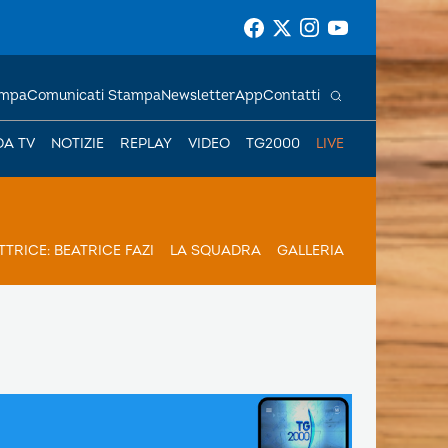
ampa
Comunicati Stampa
Newsletter
App
Contatti
DA TV
NOTIZIE
REPLAY
VIDEO
TG2000
LIVE
TRICE: BEATRICE FAZI
LA SQUADRA
GALLERIA