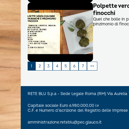
Polpette verd
finocchi
Quel che bolle in 
pinzimonio di fino
Paginazione
1
2
3
4
5
6
7
degli
articoli
RETE BLU S.p.a - Sede Legale Roma (RM) Via Aureli
Capitale sociale Euro 6.980.000,00 i.v
C.F. e Numero d’iscrizione del Registro delle Impre
amministrazione.reteblu@pec.glauco.it