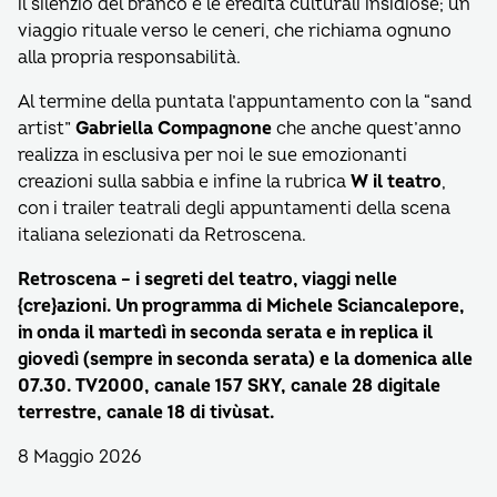
il silenzio del branco e le eredità culturali insidiose; un
viaggio rituale verso le ceneri, che richiama ognuno
alla propria responsabilità.
Al termine della puntata l’appuntamento con la “sand
artist”
Gabriella Compagnone
che anche quest’anno
realizza in esclusiva per noi le sue emozionanti
creazioni sulla sabbia e infine la rubrica
W il teatro
,
con i trailer teatrali degli appuntamenti della scena
italiana selezionati da Retroscena.
Retroscena – i segreti del teatro, viaggi nelle
{cre}azioni. Un programma di Michele Sciancalepore,
in onda il martedì in seconda serata e in replica il
giovedì (sempre in seconda serata) e la domenica alle
07.30. TV2000, canale 157 SKY, canale 28 digitale
terrestre, canale 18 di tivùsat.
8 Maggio 2026