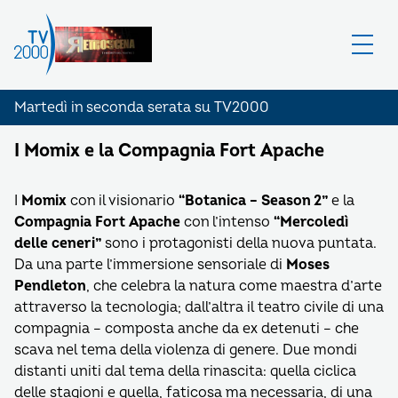
Martedì in seconda serata su TV2000
I Momix e la Compagnia Fort Apache
I
Momix
con il visionario
“Botanica – Season 2”
e la
Compagnia Fort Apache
con l’intenso
“Mercoledì
delle ceneri”
sono i protagonisti della nuova puntata.
Da una parte l’immersione sensoriale di
Moses
Pendleton
, che celebra la natura come maestra d’arte
attraverso la tecnologia; dall’altra il teatro civile di una
compagnia – composta anche da ex detenuti – che
scava nel tema della violenza di genere. Due mondi
distanti uniti dal tema della rinascita: quella ciclica
delle stagioni e quella, faticosa ma necessaria, di una