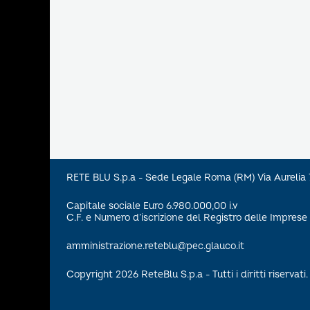
RETE BLU S.p.a - Sede Legale Roma (RM) Via Aureli
Capitale sociale Euro 6.980.000,00 i.v
C.F. e Numero d’iscrizione del Registro delle Impre
amministrazione.reteblu@pec.glauco.it
Copyright 2026 ReteBlu S.p.a - Tutti i diritti riservati.