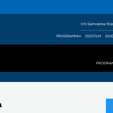
Chi Siamo
Area St
PROGRAMMI
DOCFILM
GUI
PROGRA
a