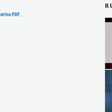
Il
carica PDF