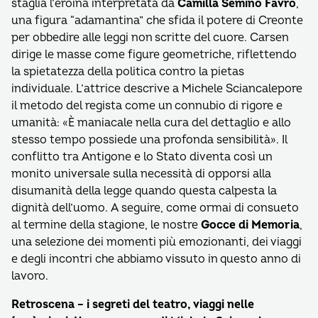
staglia l’eroina interpretata da
Camilla Semino Favro
,
una figura “adamantina” che sfida il potere di Creonte
per obbedire alle leggi non scritte del cuore. Carsen
dirige le masse come figure geometriche, riflettendo
la spietatezza della politica contro la pietas
individuale. L’attrice descrive a Michele Sciancalepore
il metodo del regista come un connubio di rigore e
umanità: «È maniacale nella cura del dettaglio e allo
stesso tempo possiede una profonda sensibilità». Il
conflitto tra Antigone e lo Stato diventa così un
monito universale sulla necessità di opporsi alla
disumanità della legge quando questa calpesta la
dignità dell’uomo. A seguire, come ormai di consueto
al termine della stagione, le nostre
Gocce di Memoria
,
una selezione dei momenti più emozionanti, dei viaggi
e degli incontri che abbiamo vissuto in questo anno di
lavoro.
Retroscena – i segreti del teatro, viaggi nelle