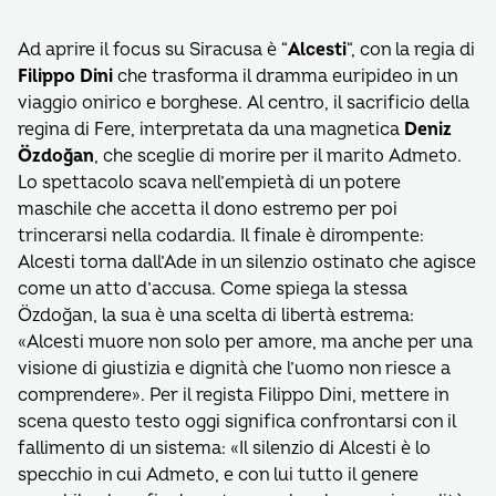
Ad aprire il focus su Siracusa è “
Alcesti
“, con la regia di
Filippo Dini
che trasforma il dramma euripideo in un
viaggio onirico e borghese. Al centro, il sacrificio della
regina di Fere, interpretata da una magnetica
Deniz
Özdoğan
, che sceglie di morire per il marito Admeto.
Lo spettacolo scava nell’empietà di un potere
maschile che accetta il dono estremo per poi
trincerarsi nella codardia. Il finale è dirompente:
Alcesti torna dall’Ade in un silenzio ostinato che agisce
come un atto d’accusa. Come spiega la stessa
Özdoğan, la sua è una scelta di libertà estrema:
«Alcesti muore non solo per amore, ma anche per una
visione di giustizia e dignità che l’uomo non riesce a
comprendere». Per il regista Filippo Dini, mettere in
scena questo testo oggi significa confrontarsi con il
fallimento di un sistema: «Il silenzio di Alcesti è lo
specchio in cui Admeto, e con lui tutto il genere