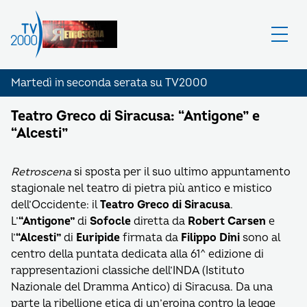
Martedì in seconda serata su TV2000
Teatro Greco di Siracusa: “Antigone” e
“Alcesti”
Retroscena
si sposta per il suo ultimo appuntamento
stagionale nel teatro di pietra più antico e mistico
dell’Occidente: il
Teatro Greco di Siracusa
.
L’
“Antigone”
di
Sofocle
diretta da
Robert Carsen
e
l’
“Alcesti”
di
Euripide
firmata da
Filippo Dini
sono al
centro della puntata dedicata alla 61^ edizione di
rappresentazioni classiche dell’INDA (Istituto
Nazionale del Dramma Antico) di Siracusa. Da una
parte la ribellione etica di un’eroina contro la legge