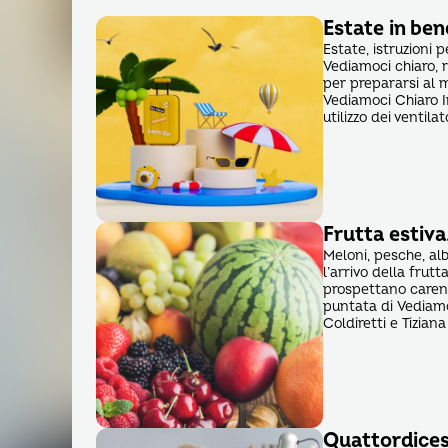
Estate in be
Estate, istruzioni p
Vediamoci chiaro, r
per prepararsi al m
Vediamoci Chiaro In
utilizzo dei ventilat
Frutta estiva,
Meloni, pesche, alb
l’arrivo della frut
prospettano carenze
puntata di Vediam
Coldiretti e Tiziana
Quattordices