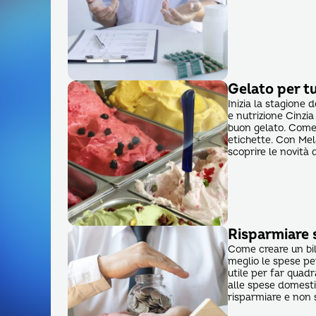
Gelato per tu
Inizia la stagione 
e nutrizione Cinz
buon gelato. Come 
etichette. Con Mel
scoprire le novità 
Risparmiare s
Come creare un bil
meglio le spese pe
utile per far quad
alle spese domesti
risparmiare e non 