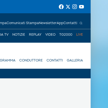
ampa
Comunicati Stampa
Newsletter
App
Contatti
DA TV
NOTIZIE
REPLAY
VIDEO
TG2000
LIVE
OGRAMMA
CONDUTTORE
CONTATTI
GALLERIA