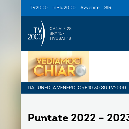
TV2000
InBlu2000
Avvenire
SIR
CANALE 28
SKY 157
TIVUSAT 18
DA LUNEDÌ A VENERDÌ ORE 10.30 SU TV2000
Puntate 2022 – 202