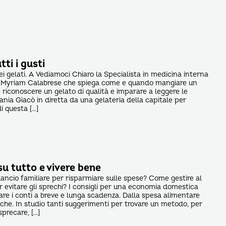
tti i gusti
dei gelati. A Vediamoci Chiaro la Specialista in medicina interna
ia Myriam Calabrese che spiega come e quando mangiare un
riconoscere un gelato di qualità e imparare a leggere le
ania Giacò in diretta da una gelateria della capitale per
di questa […]
u tutto e vivere bene
ancio familiare per risparmiare sulle spese? Come gestire al
r evitare gli sprechi? I consigli per una economia domestica
rare i conti a breve e lunga scadenza. Dalla spesa alimentare
che. In studio tanti suggerimenti per trovare un metodo, per
sprecare, […]