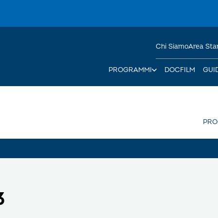
Chi Siamo
Area St
PROGRAMMI
DOCFILM
GUI
PR
3