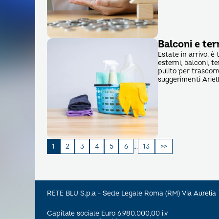
Balconi e terr
Estate in arrivo, è
esterni, balconi, t
pulito per trascorre
suggerimenti Arie
Paginazione
1
2
3
4
5
6
…
13
degli
articoli
RETE BLU S.p.a - Sede Legale Roma (RM) Via Aureli
Capitale sociale Euro 6.980.000,00 i.v