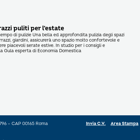
azzi puliti per l’estate
 tempo di pulizie Una bella ed approfondita pulizia degli spazi
errazzi, giardini, assicurerà uno spazio molto confortevole e
re piacevoli serate estive. In studio per i consigli e
lla Gula esperta di Economia Domestica
a 796 – CAP 00165 Roma
Invia C.V.
Area Stampa