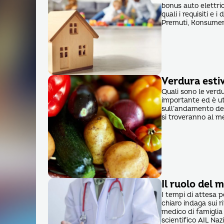
bonus auto elettric
quali i requisiti e 
Premuti, Konsumer,
Verdura estiv
Quali sono le verdu
importante ed è ut
sull’andamento del
si troveranno al m
Il ruolo del 
I tempi di attesa p
chiaro indaga sui r
medico di famigli
scientifico AIL Naz