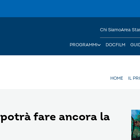
Chi Siamo
Area St
PROGRAMMI
DOCFILM
GUI
HOME
IL P
i potrà fare ancora la