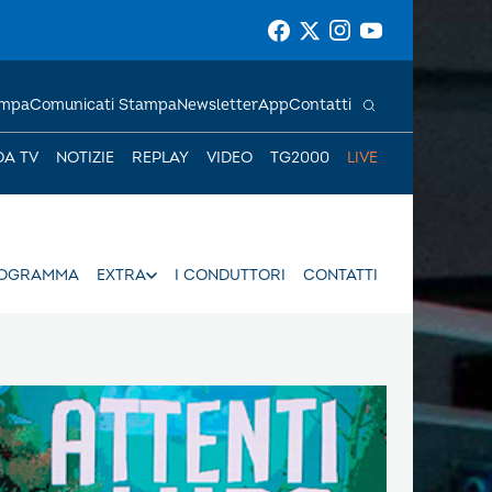
ampa
Comunicati Stampa
Newsletter
App
Contatti
DA TV
NOTIZIE
REPLAY
VIDEO
TG2000
LIVE
ROGRAMMA
EXTRA
I CONDUTTORI
CONTATTI