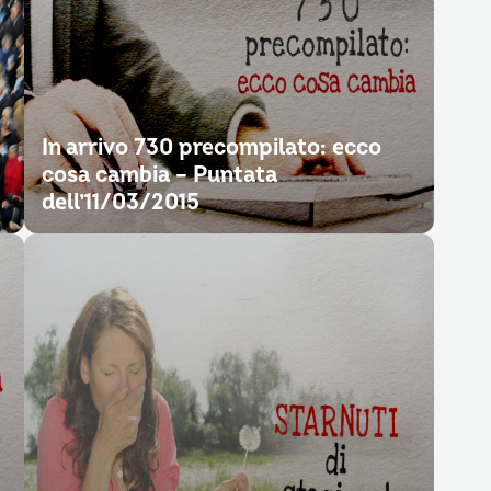
In arrivo 730 precompilato: ecco
cosa cambia – Puntata
dell’11/03/2015