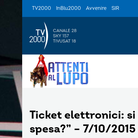
TV2000
InBlu2000
Avvenire
SIR
CANALE 28
SKY 157
TIVUSAT 18
Ticket elettronici: s
spesa?” – 7/10/2015