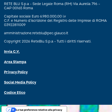
RETE BLU S.p.a - Sede Legale Roma (RM) Via Aurelia 796 –
CAP 00165 Roma
Capitale sociale Euro 6.980.000,00 i.v
C.F. e Numero d’iscrizione del Registro delle Imprese di ROMA
03922811009
amministrazione.reteblu@pec.glauco.it
Copyright 2026 ReteBlu S.p.a - Tutti i diritti riservati.
Invia C.V.
Area Stampa
Privacy Policy
Social Media Policy
Codice Etico
Le tue preferenze relative alla privacy