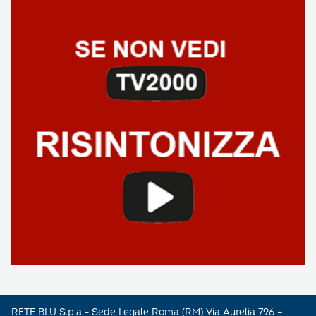
RETE BLU S.p.a - Sede Legale Roma (RM) Via Aurelia 796 –