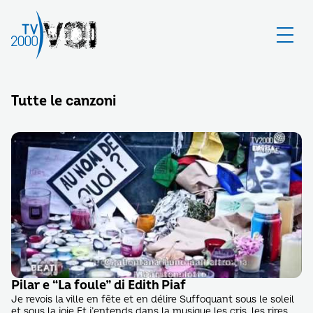
Tutte le canzoni
Pilar e “La foule” di Edith Piaf
Je revois la ville en fête et en délire Suffoquant sous le soleil
et sous la joie Et j’entends dans la musique les cris, les rires